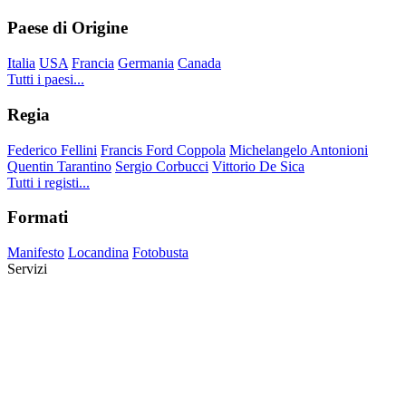
Paese di Origine
Italia
USA
Francia
Germania
Canada
Tutti i paesi...
Regia
Federico Fellini
Francis Ford Coppola
Michelangelo Antonioni
Quentin Tarantino
Sergio Corbucci
Vittorio De Sica
Tutti i registi...
Formati
Manifesto
Locandina
Fotobusta
Servizi