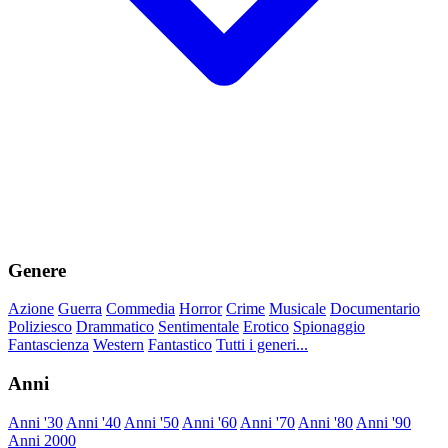
Genere
Azione
Guerra
Commedia
Horror
Crime
Musicale
Documentario
Poliziesco
Drammatico
Sentimentale
Erotico
Spionaggio
Fantascienza
Western
Fantastico
Tutti i generi...
Anni
Anni '30
Anni '40
Anni '50
Anni '60
Anni '70
Anni '80
Anni '90
Anni 2000