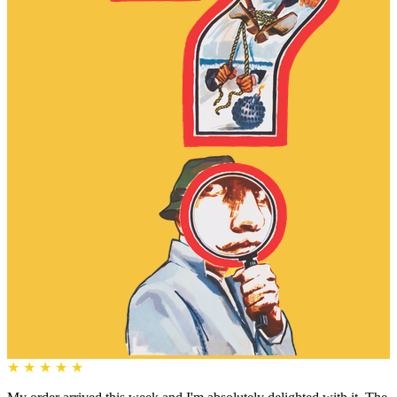
★
★
★
★
★