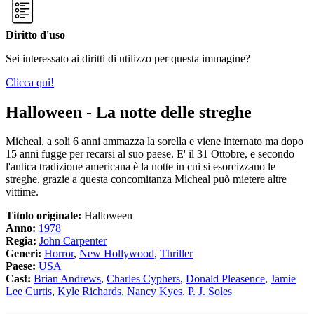
Diritto d'uso
Sei interessato ai diritti di utilizzo per questa immagine?
Clicca qui!
Halloween - La notte delle streghe
Micheal, a soli 6 anni ammazza la sorella e viene internato ma dopo
15 anni fugge per recarsi al suo paese. E' il 31 Ottobre, e secondo
l'antica tradizione americana è la notte in cui si esorcizzano le
streghe, grazie a questa concomitanza Micheal può mietere altre
vittime.
Titolo originale:
Halloween
Anno:
1978
Regia:
John Carpenter
Generi:
Horror
,
New Hollywood
,
Thriller
Paese:
USA
Cast:
Brian Andrews
,
Charles Cyphers
,
Donald Pleasence
,
Jamie
Lee Curtis
,
Kyle Richards
,
Nancy Kyes
,
P. J. Soles