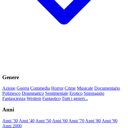
Genere
Azione
Guerra
Commedia
Horror
Crime
Musicale
Documentario
Poliziesco
Drammatico
Sentimentale
Erotico
Spionaggio
Fantascienza
Western
Fantastico
Tutti i generi...
Anni
Anni '30
Anni '40
Anni '50
Anni '60
Anni '70
Anni '80
Anni '90
Anni 2000