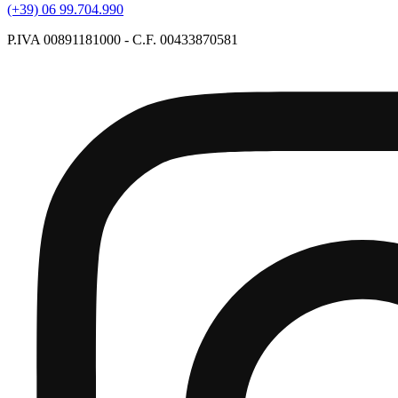
(+39) 06 99.704.990
P.IVA 00891181000 - C.F. 00433870581