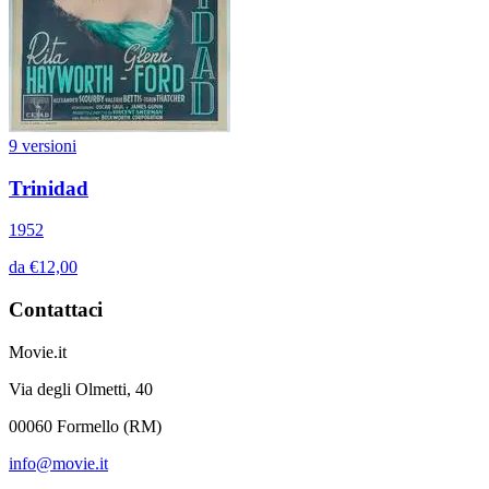
9 versioni
Trinidad
1952
da €12,00
Contattaci
Movie.it
Via degli Olmetti, 40
00060 Formello (RM)
info@movie.it