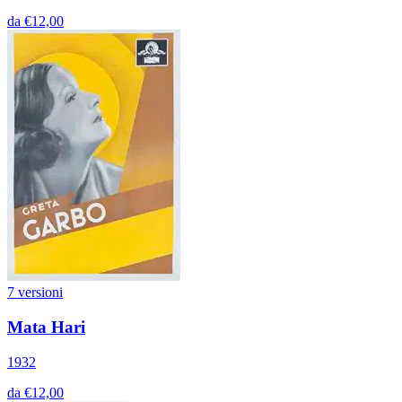
da €12,00
7 versioni
Mata Hari
1932
da €12,00