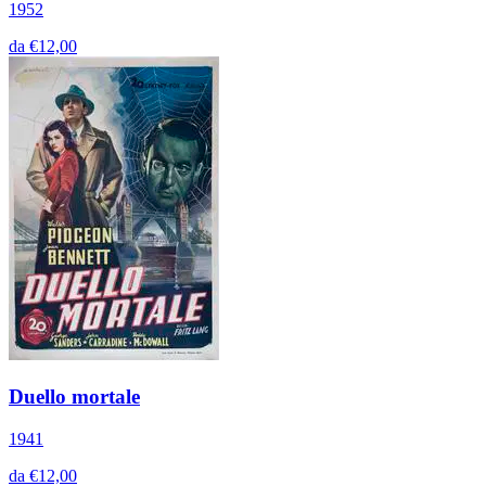
1952
da €12,00
Duello mortale
1941
da €12,00