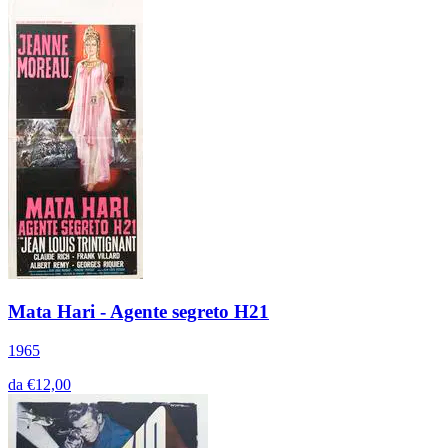
Mata Hari - Agente segreto H21
1965
da €12,00