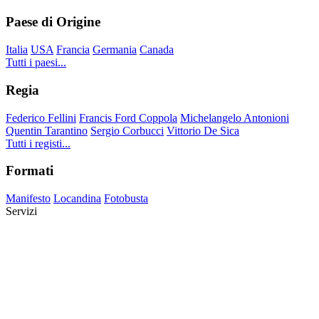
Paese di Origine
Italia
USA
Francia
Germania
Canada
Tutti i paesi...
Regia
Federico Fellini
Francis Ford Coppola
Michelangelo Antonioni
Quentin Tarantino
Sergio Corbucci
Vittorio De Sica
Tutti i registi...
Formati
Manifesto
Locandina
Fotobusta
Servizi