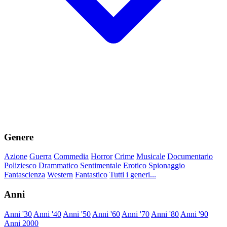
Genere
Azione
Guerra
Commedia
Horror
Crime
Musicale
Documentario
Poliziesco
Drammatico
Sentimentale
Erotico
Spionaggio
Fantascienza
Western
Fantastico
Tutti i generi...
Anni
Anni '30
Anni '40
Anni '50
Anni '60
Anni '70
Anni '80
Anni '90
Anni 2000