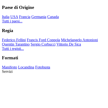
Paese di Origine
Italia
USA
Francia
Germania
Canada
Tutti i paesi...
Regia
Federico Fellini
Francis Ford Coppola
Michelangelo Antonioni
Quentin Tarantino
Sergio Corbucci
Vittorio De Sica
Tutti i registi...
Formati
Manifesto
Locandina
Fotobusta
Servizi