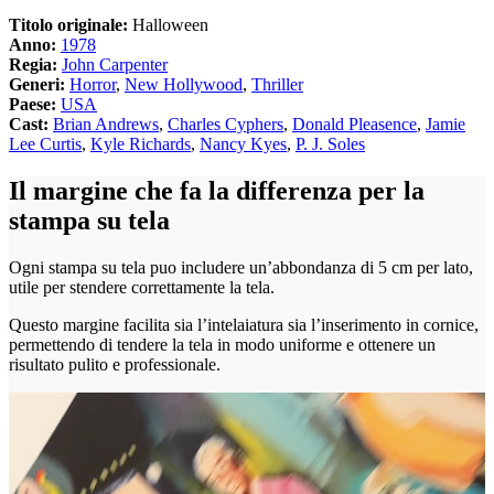
Titolo originale:
Halloween
Anno:
1978
Regia:
John Carpenter
Generi:
Horror
,
New Hollywood
,
Thriller
Paese:
USA
Cast:
Brian Andrews
,
Charles Cyphers
,
Donald Pleasence
,
Jamie
Lee Curtis
,
Kyle Richards
,
Nancy Kyes
,
P. J. Soles
Il margine che fa la differenza per la
stampa su tela
Ogni stampa su tela puo includere un’abbondanza di 5 cm per lato,
utile per stendere correttamente la tela.
Questo margine facilita sia l’intelaiatura sia l’inserimento in cornice,
permettendo di tendere la tela in modo uniforme e ottenere un
risultato pulito e professionale.