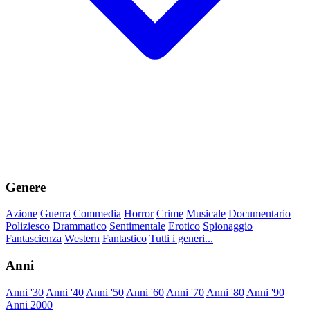
Genere
Azione
Guerra
Commedia
Horror
Crime
Musicale
Documentario
Poliziesco
Drammatico
Sentimentale
Erotico
Spionaggio
Fantascienza
Western
Fantastico
Tutti i generi...
Anni
Anni '30
Anni '40
Anni '50
Anni '60
Anni '70
Anni '80
Anni '90
Anni 2000