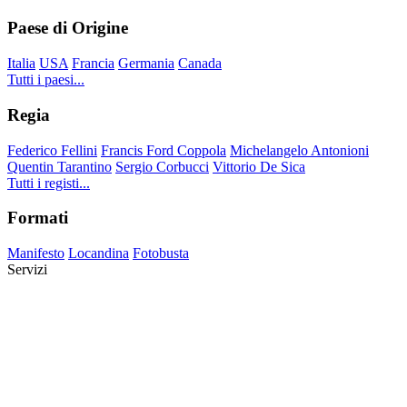
Paese di Origine
Italia
USA
Francia
Germania
Canada
Tutti i paesi...
Regia
Federico Fellini
Francis Ford Coppola
Michelangelo Antonioni
Quentin Tarantino
Sergio Corbucci
Vittorio De Sica
Tutti i registi...
Formati
Manifesto
Locandina
Fotobusta
Servizi