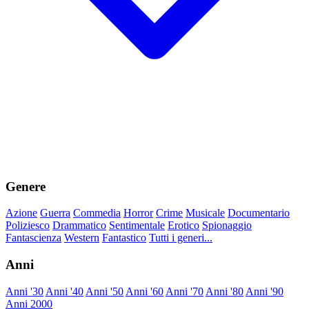
Genere
Azione
Guerra
Commedia
Horror
Crime
Musicale
Documentario
Poliziesco
Drammatico
Sentimentale
Erotico
Spionaggio
Fantascienza
Western
Fantastico
Tutti i generi...
Anni
Anni '30
Anni '40
Anni '50
Anni '60
Anni '70
Anni '80
Anni '90
Anni 2000