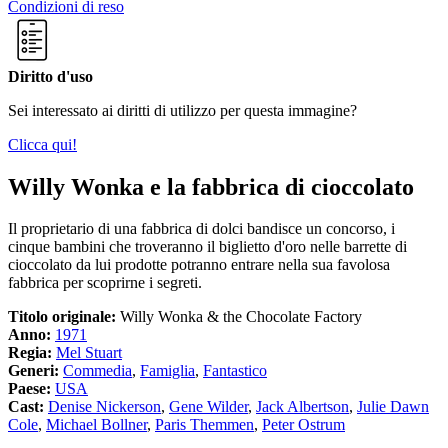
Condizioni di reso
Diritto d'uso
Sei interessato ai diritti di utilizzo per questa immagine?
Clicca qui!
Willy Wonka e la fabbrica di cioccolato
Il proprietario di una fabbrica di dolci bandisce un concorso, i
cinque bambini che troveranno il biglietto d'oro nelle barrette di
cioccolato da lui prodotte potranno entrare nella sua favolosa
fabbrica per scoprirne i segreti.
Titolo originale:
Willy Wonka & the Chocolate Factory
Anno:
1971
Regia:
Mel Stuart
Generi:
Commedia
,
Famiglia
,
Fantastico
Paese:
USA
Cast:
Denise Nickerson
,
Gene Wilder
,
Jack Albertson
,
Julie Dawn
Cole
,
Michael Bollner
,
Paris Themmen
,
Peter Ostrum