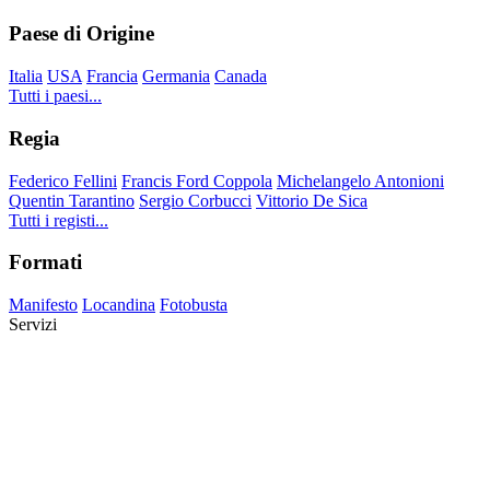
Paese di Origine
Italia
USA
Francia
Germania
Canada
Tutti i paesi...
Regia
Federico Fellini
Francis Ford Coppola
Michelangelo Antonioni
Quentin Tarantino
Sergio Corbucci
Vittorio De Sica
Tutti i registi...
Formati
Manifesto
Locandina
Fotobusta
Servizi