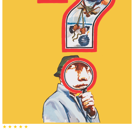
★
★
★
★
★