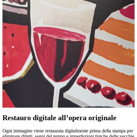
Pause
Unm
Restauro digitale all’opera originale
Ogni immagine viene restaurata digitalmente prima della stampa per
eliminare difetti, segni del tempo e imperfezioni tipiche delle vecchie