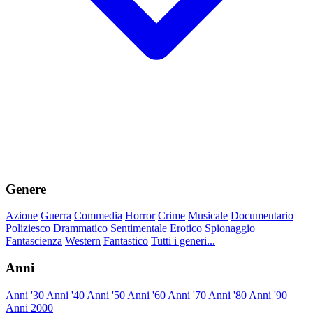
Genere
Azione
Guerra
Commedia
Horror
Crime
Musicale
Documentario
Poliziesco
Drammatico
Sentimentale
Erotico
Spionaggio
Fantascienza
Western
Fantastico
Tutti i generi...
Anni
Anni '30
Anni '40
Anni '50
Anni '60
Anni '70
Anni '80
Anni '90
Anni 2000