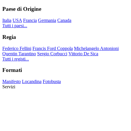
Paese di Origine
Italia
USA
Francia
Germania
Canada
Tutti i paesi...
Regia
Federico Fellini
Francis Ford Coppola
Michelangelo Antonioni
Quentin Tarantino
Sergio Corbucci
Vittorio De Sica
Tutti i registi...
Formati
Manifesto
Locandina
Fotobusta
Servizi