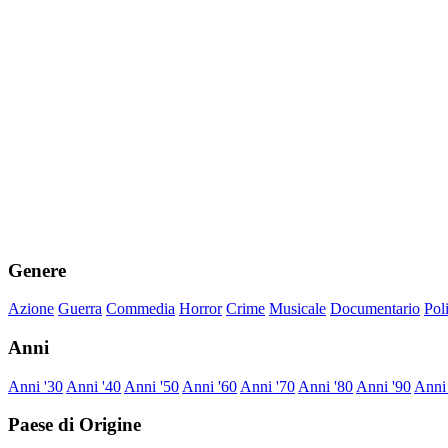
Genere
Azione
Guerra
Commedia
Horror
Crime
Musicale
Documentario
Pol
Anni
Anni '30
Anni '40
Anni '50
Anni '60
Anni '70
Anni '80
Anni '90
Anni
Paese di Origine