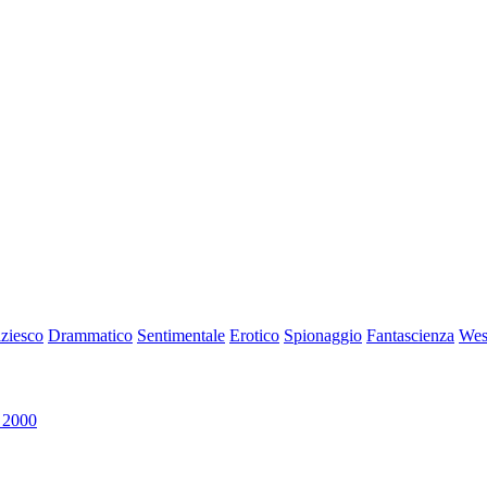
iziesco
Drammatico
Sentimentale
Erotico
Spionaggio
Fantascienza
Wes
 2000