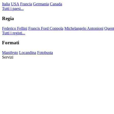
Italia
USA
Francia
Germania
Canada
Tutti i paesi...
Regia
Federico Fellini
Francis Ford Coppola
Michelangelo Antonioni
Quent
Tutti i registi...
Formati
Manifesto
Locandina
Fotobusta
Servizi