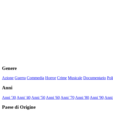
Genere
Azione
Guerra
Commedia
Horror
Crime
Musicale
Documentario
Pol
Anni
Anni '30
Anni '40
Anni '50
Anni '60
Anni '70
Anni '80
Anni '90
Anni
Paese di Origine