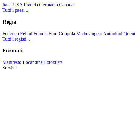
Italia
USA
Francia
Germania
Canada
Tutti i paesi...
Regia
Federico Fellini
Francis Ford Coppola
Michelangelo Antonioni
Quent
Tutti i registi...
Formati
Manifesto
Locandina
Fotobusta
Servizi