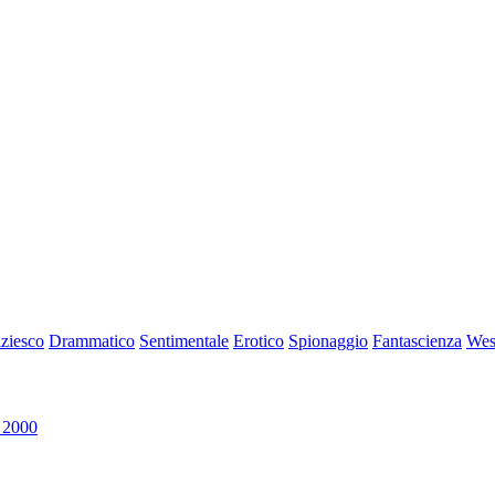
iziesco
Drammatico
Sentimentale
Erotico
Spionaggio
Fantascienza
Wes
 2000