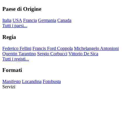
Paese di Origine
Italia
USA
Francia
Germania
Canada
Tutti i paesi...
Regia
Federico Fellini
Francis Ford Coppola
Michelangelo Antonioni
Quentin Tarantino
Sergio Corbucci
Vittorio De Sica
Tutti i registi...
Formati
Manifesto
Locandina
Fotobusta
Servizi