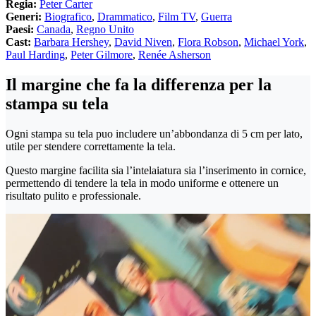
Regia:
Peter Carter
Generi:
Biografico
,
Drammatico
,
Film TV
,
Guerra
Paesi:
Canada
,
Regno Unito
Cast:
Barbara Hershey
,
David Niven
,
Flora Robson
,
Michael York
,
Paul Harding
,
Peter Gilmore
,
Renée Asherson
Il margine che fa la differenza per la
stampa su tela
Ogni stampa su tela puo includere un’abbondanza di 5 cm per lato,
utile per stendere correttamente la tela.
Questo margine facilita sia l’intelaiatura sia l’inserimento in cornice,
permettendo di tendere la tela in modo uniforme e ottenere un
risultato pulito e professionale.