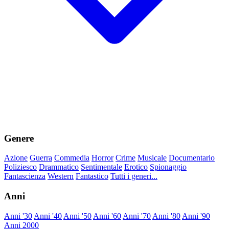
Genere
Azione
Guerra
Commedia
Horror
Crime
Musicale
Documentario
Poliziesco
Drammatico
Sentimentale
Erotico
Spionaggio
Fantascienza
Western
Fantastico
Tutti i generi...
Anni
Anni '30
Anni '40
Anni '50
Anni '60
Anni '70
Anni '80
Anni '90
Anni 2000