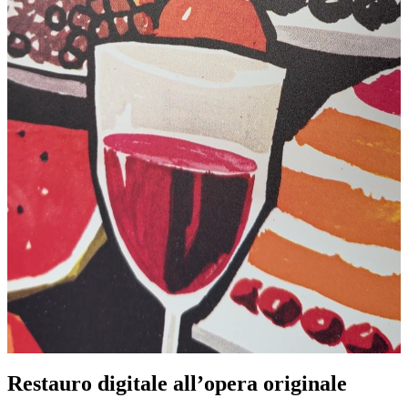
Restauro digitale all’opera originale
Pause
Unm