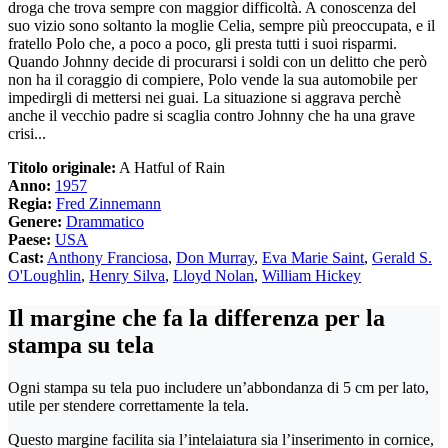
droga che trova sempre con maggior difficoltà. A conoscenza del
suo vizio sono soltanto la moglie Celia, sempre più preoccupata, e il
fratello Polo che, a poco a poco, gli presta tutti i suoi risparmi.
Quando Johnny decide di procurarsi i soldi con un delitto che però
non ha il coraggio di compiere, Polo vende la sua automobile per
impedirgli di mettersi nei guai. La situazione si aggrava perchè
anche il vecchio padre si scaglia contro Johnny che ha una grave
crisi...
Titolo originale:
A Hatful of Rain
Anno:
1957
Regia:
Fred Zinnemann
Genere:
Drammatico
Paese:
USA
Cast:
Anthony Franciosa
,
Don Murray
,
Eva Marie Saint
,
Gerald S.
O'Loughlin
,
Henry Silva
,
Lloyd Nolan
,
William Hickey
Il margine che fa la differenza per la
stampa su tela
Ogni stampa su tela puo includere un’abbondanza di 5 cm per lato,
utile per stendere correttamente la tela.
Questo margine facilita sia l’intelaiatura sia l’inserimento in cornice,