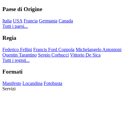
Paese di Origine
Italia
USA
Francia
Germania
Canada
Tutti i paesi...
Regia
Federico Fellini
Francis Ford Coppola
Michelangelo Antonioni
Quentin Tarantino
Sergio Corbucci
Vittorio De Sica
Tutti i registi...
Formati
Manifesto
Locandina
Fotobusta
Servizi