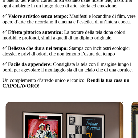
Il talento dei Pittori Cartellonisti esaltato dalle nostre tele, trasforma
ogni ambiente in un luogo ricco di arte, storia ed emozione.
✅ Valore artistico senza tempo:
Manifesti e locandine di film, vere
opere d’arte che ricordano il cinema e l’estetica di un’intera epoca.
✅ Effetto pittorico autentico:
La texture della tela dona colori
morbidi e profondi, simili a quelli di un dipinto originale.
✅ Bellezza che dura nel tempo:
Stampa con inchiostri ecologici
atossici e privi di odori, che non temono l’usura del tempo
✅ Facile da appendere:
Consigliata la tela con il margine lungo i
bordi per agevolare il montaggio sia di un telaio che di una cornice.
Un complemento d’arredo unico e iconico.
Rendi la tua casa un
CAPOLAVORO!