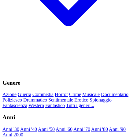
Genere
Azione
Guerra
Commedia
Horror
Crime
Musicale
Documentario
Poliziesco
Drammatico
Sentimentale
Erotico
Spionaggio
Fantascienza
Western
Fantastico
Tutti i generi...
Anni
Anni '30
Anni '40
Anni '50
Anni '60
Anni '70
Anni '80
Anni '90
Anni 2000