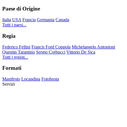
Paese di Origine
Italia
USA
Francia
Germania
Canada
Tutti i paesi...
Regia
Federico Fellini
Francis Ford Coppola
Michelangelo Antonioni
Quentin Tarantino
Sergio Corbucci
Vittorio De Sica
Tutti i registi...
Formati
Manifesto
Locandina
Fotobusta
Servizi