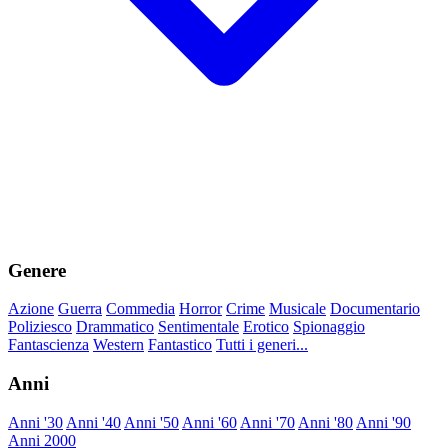
Genere
Azione
Guerra
Commedia
Horror
Crime
Musicale
Documentario
Poliziesco
Drammatico
Sentimentale
Erotico
Spionaggio
Fantascienza
Western
Fantastico
Tutti i generi...
Anni
Anni '30
Anni '40
Anni '50
Anni '60
Anni '70
Anni '80
Anni '90
Anni 2000