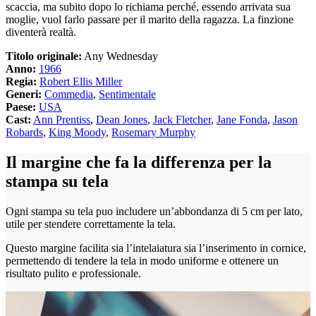
scaccia, ma subito dopo lo richiama perché, essendo arrivata sua
moglie, vuol farlo passare per il marito della ragazza. La finzione
diventerà realtà.
Titolo originale:
Any Wednesday
Anno:
1966
Regia:
Robert Ellis Miller
Generi:
Commedia
,
Sentimentale
Paese:
USA
Cast:
Ann Prentiss
,
Dean Jones
,
Jack Fletcher
,
Jane Fonda
,
Jason
Robards
,
King Moody
,
Rosemary Murphy
Il margine che fa la differenza per la
stampa su tela
Ogni stampa su tela puo includere un’abbondanza di 5 cm per lato,
utile per stendere correttamente la tela.
Questo margine facilita sia l’intelaiatura sia l’inserimento in cornice,
permettendo di tendere la tela in modo uniforme e ottenere un
risultato pulito e professionale.