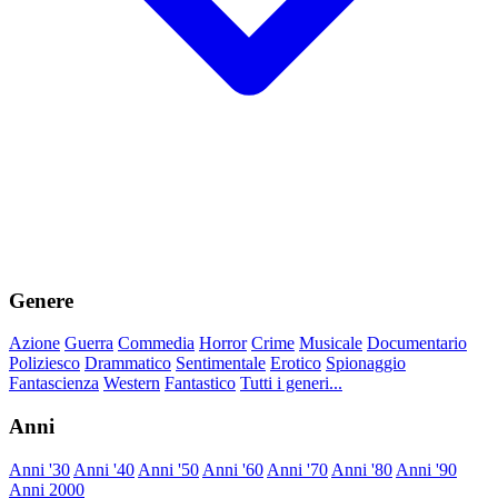
Genere
Azione
Guerra
Commedia
Horror
Crime
Musicale
Documentario
Poliziesco
Drammatico
Sentimentale
Erotico
Spionaggio
Fantascienza
Western
Fantastico
Tutti i generi...
Anni
Anni '30
Anni '40
Anni '50
Anni '60
Anni '70
Anni '80
Anni '90
Anni 2000