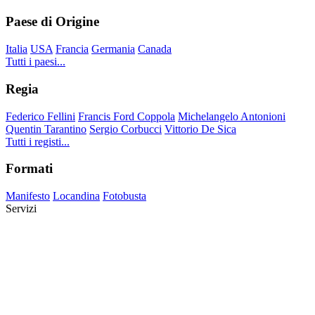
Paese di Origine
Italia
USA
Francia
Germania
Canada
Tutti i paesi...
Regia
Federico Fellini
Francis Ford Coppola
Michelangelo Antonioni
Quentin Tarantino
Sergio Corbucci
Vittorio De Sica
Tutti i registi...
Formati
Manifesto
Locandina
Fotobusta
Servizi