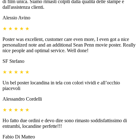
di film unica. Siamo rimasti colpiti dalla qualità delle stampe e
dall'assistenza clienti.
Alessio Avino
★
★
★
★
★
Poster was excellent, customer care even more, I even got a nice
personalized note and an additional Sean Penn movie poster. Really
nice people and optimal service. Well done!
SF Stefano
★
★
★
★
★
Un bel poster locandina in tela con colori vividi e all’occhio
piacevoli
Alessandro Cordelli
★
★
★
★
★
Ho fatto due ordini e devo dire sono rimasto soddisfattissimo di
entrambi, locandine perfette!!!
Fabio Di Matteo