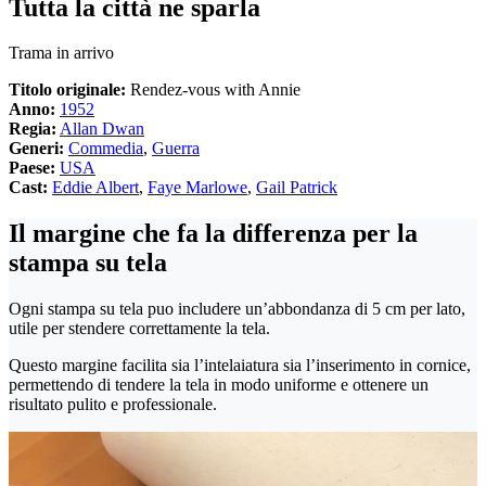
Tutta la città ne sparla
Trama in arrivo
Titolo originale:
Rendez-vous with Annie
Anno:
1952
Regia:
Allan Dwan
Generi:
Commedia
,
Guerra
Paese:
USA
Cast:
Eddie Albert
,
Faye Marlowe
,
Gail Patrick
Il margine che fa la differenza per la
stampa su tela
Ogni stampa su tela puo includere un’abbondanza di 5 cm per lato,
utile per stendere correttamente la tela.
Questo margine facilita sia l’intelaiatura sia l’inserimento in cornice,
permettendo di tendere la tela in modo uniforme e ottenere un
risultato pulito e professionale.