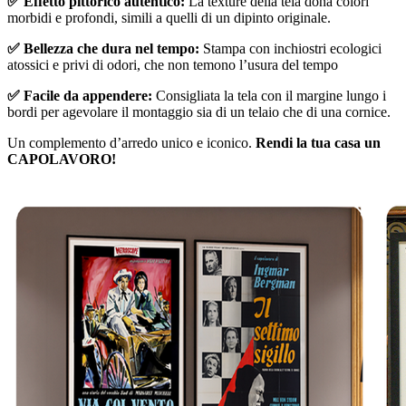
✅ Effetto pittorico autentico:
La texture della tela dona colori
morbidi e profondi, simili a quelli di un dipinto originale.
✅ Bellezza che dura nel tempo:
Stampa con inchiostri ecologici
atossici e privi di odori, che non temono l’usura del tempo
✅ Facile da appendere:
Consigliata la tela con il margine lungo i
bordi per agevolare il montaggio sia di un telaio che di una cornice.
Un complemento d’arredo unico e iconico.
Rendi la tua casa un
CAPOLAVORO!