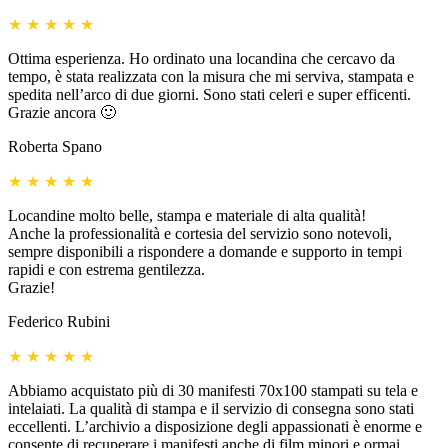
★
★
★
★
★
Ottima esperienza. Ho ordinato una locandina che cercavo da
tempo, è stata realizzata con la misura che mi serviva, stampata e
spedita nell’arco di due giorni. Sono stati celeri e super efficenti.
Grazie ancora 🙂
Roberta Spano
★
★
★
★
★
Locandine molto belle, stampa e materiale di alta qualità!
Anche la professionalità e cortesia del servizio sono notevoli,
sempre disponibili a rispondere a domande e supporto in tempi
rapidi e con estrema gentilezza.
Grazie!
Federico Rubini
★
★
★
★
★
Abbiamo acquistato più di 30 manifesti 70x100 stampati su tela e
intelaiati. La qualità di stampa e il servizio di consegna sono stati
eccellenti. L’archivio a disposizione degli appassionati è enorme e
consente di recuperare i manifesti anche di film minori e ormai