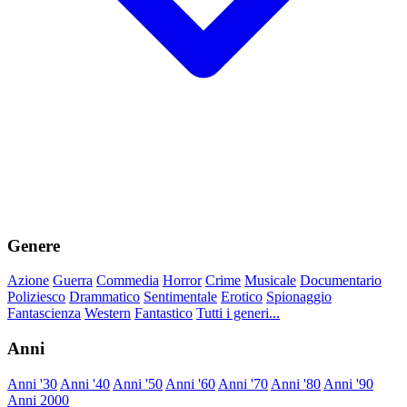
Genere
Azione
Guerra
Commedia
Horror
Crime
Musicale
Documentario
Poliziesco
Drammatico
Sentimentale
Erotico
Spionaggio
Fantascienza
Western
Fantastico
Tutti i generi...
Anni
Anni '30
Anni '40
Anni '50
Anni '60
Anni '70
Anni '80
Anni '90
Anni 2000