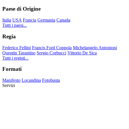
Paese di Origine
Italia
USA
Francia
Germania
Canada
Tutti i paesi...
Regia
Federico Fellini
Francis Ford Coppola
Michelangelo Antonioni
Quentin Tarantino
Sergio Corbucci
Vittorio De Sica
Tutti i registi...
Formati
Manifesto
Locandina
Fotobusta
Servizi