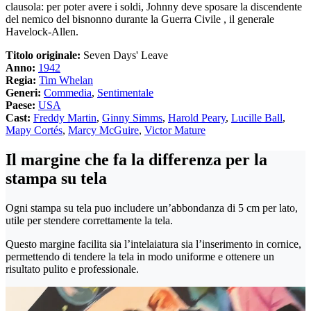
clausola: per poter avere i soldi, Johnny deve sposare la discendente
del nemico del bisnonno durante la Guerra Civile , il generale
Havelock-Allen.
Titolo originale:
Seven Days' Leave
Anno:
1942
Regia:
Tim Whelan
Generi:
Commedia
,
Sentimentale
Paese:
USA
Cast:
Freddy Martin
,
Ginny Simms
,
Harold Peary
,
Lucille Ball
,
Mapy Cortés
,
Marcy McGuire
,
Victor Mature
Il margine che fa la differenza per la
stampa su tela
Ogni stampa su tela puo includere un’abbondanza di 5 cm per lato,
utile per stendere correttamente la tela.
Questo margine facilita sia l’intelaiatura sia l’inserimento in cornice,
permettendo di tendere la tela in modo uniforme e ottenere un
risultato pulito e professionale.