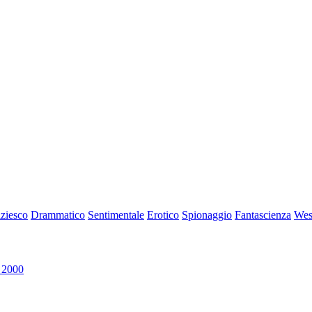
iziesco
Drammatico
Sentimentale
Erotico
Spionaggio
Fantascienza
Wes
 2000