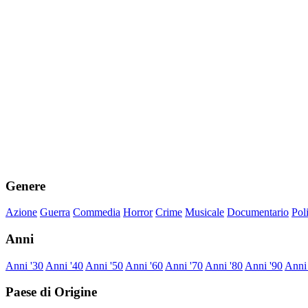
Genere
Azione
Guerra
Commedia
Horror
Crime
Musicale
Documentario
Pol
Anni
Anni '30
Anni '40
Anni '50
Anni '60
Anni '70
Anni '80
Anni '90
Anni
Paese di Origine