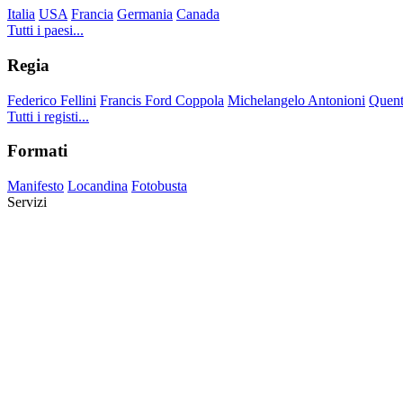
Italia
USA
Francia
Germania
Canada
Tutti i paesi...
Regia
Federico Fellini
Francis Ford Coppola
Michelangelo Antonioni
Quent
Tutti i registi...
Formati
Manifesto
Locandina
Fotobusta
Servizi