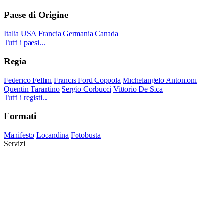
Paese di Origine
Italia
USA
Francia
Germania
Canada
Tutti i paesi...
Regia
Federico Fellini
Francis Ford Coppola
Michelangelo Antonioni
Quentin Tarantino
Sergio Corbucci
Vittorio De Sica
Tutti i registi...
Formati
Manifesto
Locandina
Fotobusta
Servizi