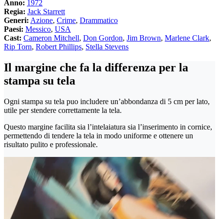
Anno:
1972
Regia:
Jack Starrett
Generi:
Azione
,
Crime
,
Drammatico
Paesi:
Messico
,
USA
Cast:
Cameron Mitchell
,
Don Gordon
,
Jim Brown
,
Marlene Clark
,
Rip Torn
,
Robert Phillips
,
Stella Stevens
Il margine che fa la differenza per la
stampa su tela
Ogni stampa su tela puo includere un’abbondanza di 5 cm per lato,
utile per stendere correttamente la tela.
Questo margine facilita sia l’intelaiatura sia l’inserimento in cornice,
permettendo di tendere la tela in modo uniforme e ottenere un
risultato pulito e professionale.