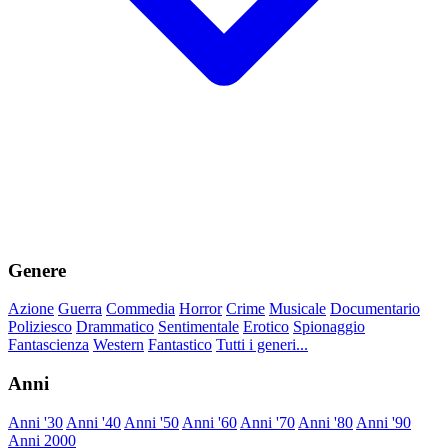
Genere
Azione
Guerra
Commedia
Horror
Crime
Musicale
Documentario
Poliziesco
Drammatico
Sentimentale
Erotico
Spionaggio
Fantascienza
Western
Fantastico
Tutti i generi...
Anni
Anni '30
Anni '40
Anni '50
Anni '60
Anni '70
Anni '80
Anni '90
Anni 2000