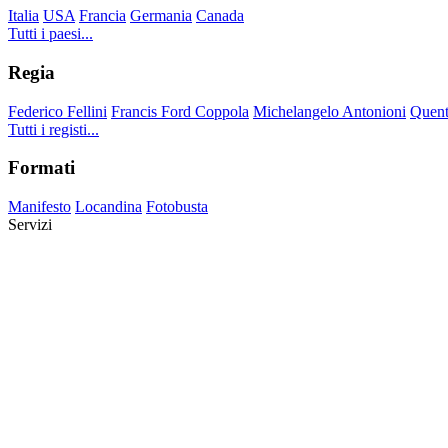
Italia
USA
Francia
Germania
Canada
Tutti i paesi...
Regia
Federico Fellini
Francis Ford Coppola
Michelangelo Antonioni
Quent
Tutti i registi...
Formati
Manifesto
Locandina
Fotobusta
Servizi