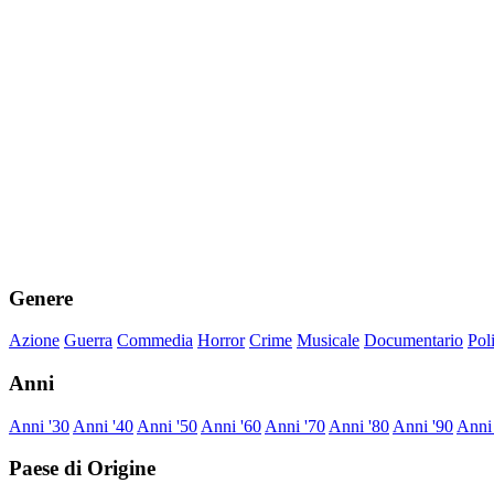
Genere
Azione
Guerra
Commedia
Horror
Crime
Musicale
Documentario
Pol
Anni
Anni '30
Anni '40
Anni '50
Anni '60
Anni '70
Anni '80
Anni '90
Anni
Paese di Origine