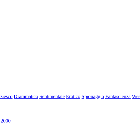
iziesco
Drammatico
Sentimentale
Erotico
Spionaggio
Fantascienza
Wes
 2000