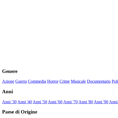
Genere
Azione
Guerra
Commedia
Horror
Crime
Musicale
Documentario
Pol
Anni
Anni '30
Anni '40
Anni '50
Anni '60
Anni '70
Anni '80
Anni '90
Anni
Paese di Origine