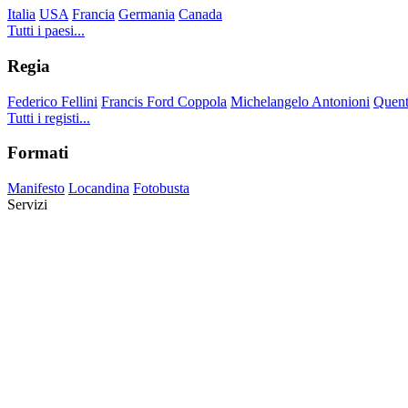
Italia
USA
Francia
Germania
Canada
Tutti i paesi...
Regia
Federico Fellini
Francis Ford Coppola
Michelangelo Antonioni
Quent
Tutti i registi...
Formati
Manifesto
Locandina
Fotobusta
Servizi