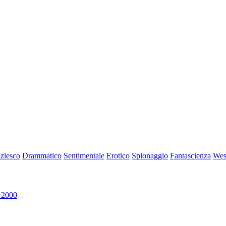
iziesco
Drammatico
Sentimentale
Erotico
Spionaggio
Fantascienza
Wes
 2000