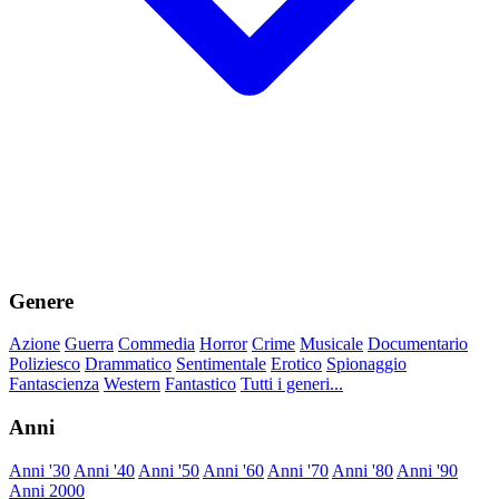
Genere
Azione
Guerra
Commedia
Horror
Crime
Musicale
Documentario
Poliziesco
Drammatico
Sentimentale
Erotico
Spionaggio
Fantascienza
Western
Fantastico
Tutti i generi...
Anni
Anni '30
Anni '40
Anni '50
Anni '60
Anni '70
Anni '80
Anni '90
Anni 2000