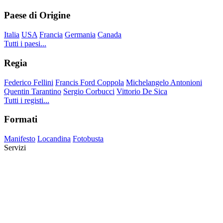
Paese di Origine
Italia
USA
Francia
Germania
Canada
Tutti i paesi...
Regia
Federico Fellini
Francis Ford Coppola
Michelangelo Antonioni
Quentin Tarantino
Sergio Corbucci
Vittorio De Sica
Tutti i registi...
Formati
Manifesto
Locandina
Fotobusta
Servizi