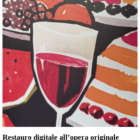
Pause
Unm
Restauro digitale all’opera originale