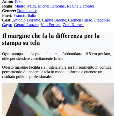
Anno:
1980
Regia:
Mauro Ivaldi
,
Michel Lemoine
,
Régine Deforges
Genere:
Drammatico
Paesi:
Francia
,
Italia
Cast:
Antonio Ferrante
,
Carina Barone
,
Carmen Russo
,
Françoise
Gayat
,
Gérard Lauzier
,
Vito Fornari
,
Zora Kerova
Il margine che fa la differenza per la
stampa su tela
Ogni stampa su tela puo includere un’abbondanza di 5 cm per lato,
utile per stendere correttamente la tela.
Questo margine facilita sia l’intelaiatura sia l’inserimento in cornice,
permettendo di tendere la tela in modo uniforme e ottenere un
risultato pulito e professionale.