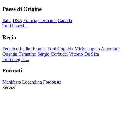
Paese di Origine
Italia
USA
Francia
Germania
Canada
Tutti i paesi...
Regia
Federico Fellini
Francis Ford Coppola
Michelangelo Antonioni
Quentin Tarantino
Sergio Corbucci
Vittorio De Sica
Tutti i registi...
Formati
Manifesto
Locandina
Fotobusta
Servizi