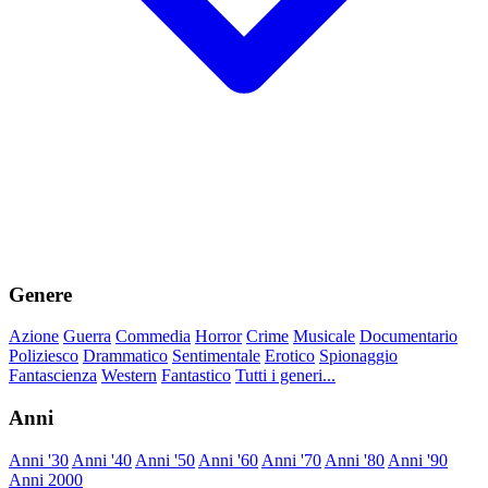
Genere
Azione
Guerra
Commedia
Horror
Crime
Musicale
Documentario
Poliziesco
Drammatico
Sentimentale
Erotico
Spionaggio
Fantascienza
Western
Fantastico
Tutti i generi...
Anni
Anni '30
Anni '40
Anni '50
Anni '60
Anni '70
Anni '80
Anni '90
Anni 2000