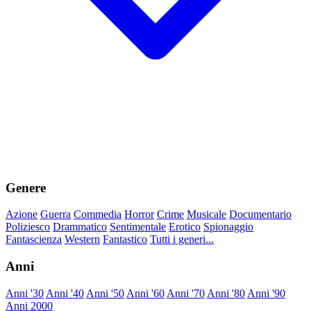
Genere
Azione
Guerra
Commedia
Horror
Crime
Musicale
Documentario
Poliziesco
Drammatico
Sentimentale
Erotico
Spionaggio
Fantascienza
Western
Fantastico
Tutti i generi...
Anni
Anni '30
Anni '40
Anni '50
Anni '60
Anni '70
Anni '80
Anni '90
Anni 2000