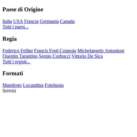
Paese di Origine
Italia
USA
Francia
Germania
Canada
Tutti i paesi...
Regia
Federico Fellini
Francis Ford Coppola
Michelangelo Antonioni
Quentin Tarantino
Sergio Corbucci
Vittorio De Sica
Tutti i registi...
Formati
Manifesto
Locandina
Fotobusta
Servizi