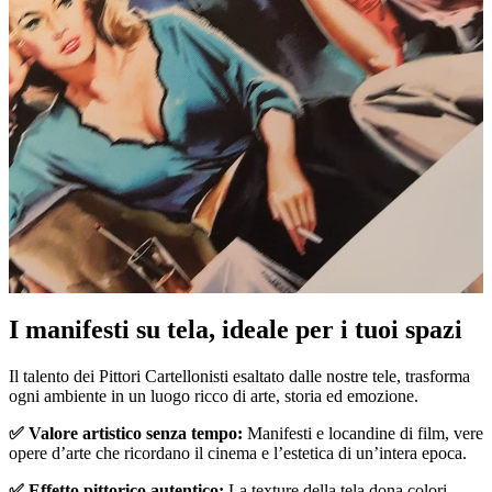
I manifesti su tela, ideale per i tuoi spazi
Unm
Il talento dei Pittori Cartellonisti esaltato dalle nostre tele, trasforma
ogni ambiente in un luogo ricco di arte, storia ed emozione.
✅ Valore artistico senza tempo:
Manifesti e locandine di film, vere
opere d’arte che ricordano il cinema e l’estetica di un’intera epoca.
✅ Effetto pittorico autentico:
La texture della tela dona colori