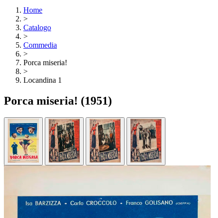
Home
>
Catalogo
>
Commedia
>
Porca miseria!
>
Locandina 1
Porca miseria!
(1951)