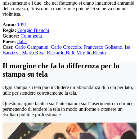
miseramente e i due, che nel frattempo si erano innamorati entrambi
della ragazza, finiscono a mani vuote poiché lei se ne va con un
violinista.
Anno:
1951
Regia:
Giorgio Bianchi
Genere:
Commedia
Paese:
Italia
Cast:
Carlo Campanini
,
Carlo Croccolo
,
Francesco Golisano
,
Isa
Barzizza
,
Mario Riva
,
Riccardo Billi
,
Virgilio Riento
Il margine che fa la differenza per la
stampa su tela
Ogni stampa su tela puo includere un’abbondanza di 5 cm per lato,
utile per stendere correttamente la tela.
Questo margine facilita sia l’intelaiatura sia l’inserimento in cornice,
permettendo di tendere la tela in modo uniforme e ottenere un
risultato pulito e professionale.