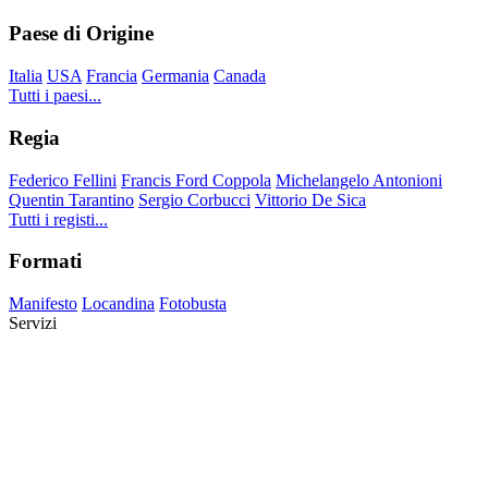
Paese di Origine
Italia
USA
Francia
Germania
Canada
Tutti i paesi...
Regia
Federico Fellini
Francis Ford Coppola
Michelangelo Antonioni
Quentin Tarantino
Sergio Corbucci
Vittorio De Sica
Tutti i registi...
Formati
Manifesto
Locandina
Fotobusta
Servizi