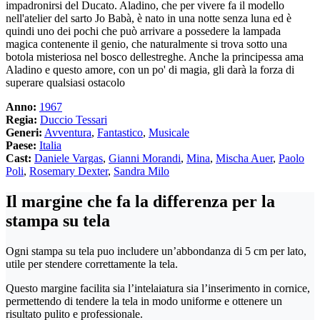
impadronirsi del Ducato. Aladino, che per vivere fa il modello
nell'atelier del sarto Jo Babà, è nato in una notte senza luna ed è
quindi uno dei pochi che può arrivare a possedere la lampada
magica contenente il genio, che naturalmente si trova sotto una
botola misteriosa nel bosco dellestreghe. Anche la principessa ama
Aladino e questo amore, con un po' di magia, gli darà la forza di
superare qualsiasi ostacolo
Anno:
1967
Regia:
Duccio Tessari
Generi:
Avventura
,
Fantastico
,
Musicale
Paese:
Italia
Cast:
Daniele Vargas
,
Gianni Morandi
,
Mina
,
Mischa Auer
,
Paolo
Poli
,
Rosemary Dexter
,
Sandra Milo
Il margine che fa la differenza per la
stampa su tela
Ogni stampa su tela puo includere un’abbondanza di 5 cm per lato,
utile per stendere correttamente la tela.
Questo margine facilita sia l’intelaiatura sia l’inserimento in cornice,
permettendo di tendere la tela in modo uniforme e ottenere un
risultato pulito e professionale.