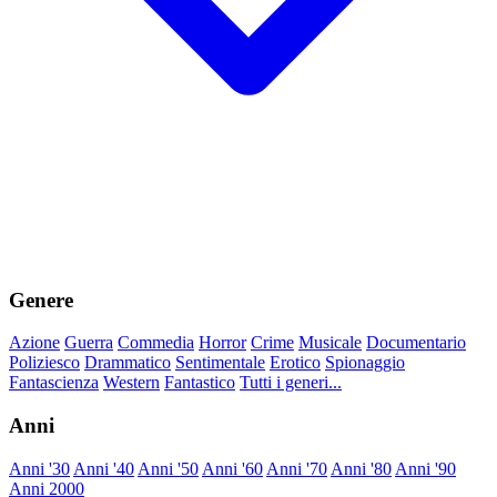
Genere
Azione
Guerra
Commedia
Horror
Crime
Musicale
Documentario
Poliziesco
Drammatico
Sentimentale
Erotico
Spionaggio
Fantascienza
Western
Fantastico
Tutti i generi...
Anni
Anni '30
Anni '40
Anni '50
Anni '60
Anni '70
Anni '80
Anni '90
Anni 2000