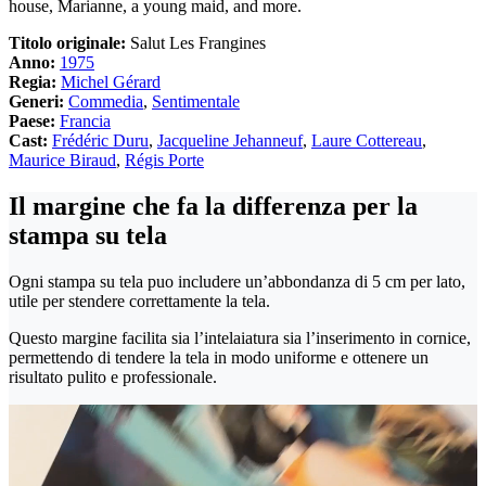
house, Marianne, a young maid, and more.
Titolo originale:
Salut Les Frangines
Anno:
1975
Regia:
Michel Gérard
Generi:
Commedia
,
Sentimentale
Paese:
Francia
Cast:
Frédéric Duru
,
Jacqueline Jehanneuf
,
Laure Cottereau
,
Maurice Biraud
,
Régis Porte
Il margine che fa la differenza per la
stampa su tela
Ogni stampa su tela puo includere un’abbondanza di 5 cm per lato,
utile per stendere correttamente la tela.
Questo margine facilita sia l’intelaiatura sia l’inserimento in cornice,
permettendo di tendere la tela in modo uniforme e ottenere un
risultato pulito e professionale.