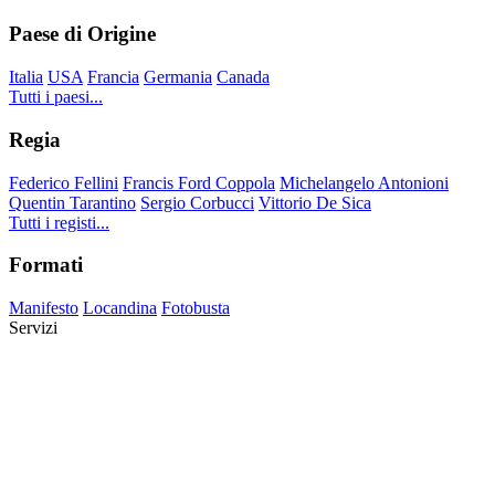
Paese di Origine
Italia
USA
Francia
Germania
Canada
Tutti i paesi...
Regia
Federico Fellini
Francis Ford Coppola
Michelangelo Antonioni
Quentin Tarantino
Sergio Corbucci
Vittorio De Sica
Tutti i registi...
Formati
Manifesto
Locandina
Fotobusta
Servizi