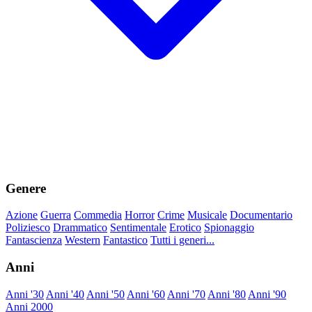
Genere
Azione
Guerra
Commedia
Horror
Crime
Musicale
Documentario
Poliziesco
Drammatico
Sentimentale
Erotico
Spionaggio
Fantascienza
Western
Fantastico
Tutti i generi...
Anni
Anni '30
Anni '40
Anni '50
Anni '60
Anni '70
Anni '80
Anni '90
Anni 2000