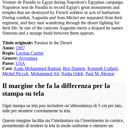
Venture de Paradis to Egypt during Napoleon's Egyptian campaign.
Napoleon sent de Paradis to record Egypt's great monuments and
temples that are destroyed by French soldiers in acts of barbarism.
During combat, Augustin and Jean-Michel are separated from their
regiment, and they start wandering through the desert fighting for
their life. In one of the canyons Augustin meets a leopard he names
Simoom and a strange bond between them appears.
Titolo originale:
Passion in the Desert
Anno:
1997
Regia:
Lavinia Currier
Genere:
Avventura
Paese:
USA
Cast:
Auda Mohammed Badoul
,
Ben Daniels
,
Kenneth Collard
,
Michel Piccoli
,
Mohammed Ali
,
Nadia Odeh
,
Paul M. Meston
Il margine che fa la differenza per la
stampa su tela
Ogni stampa su tela puo includere un’abbondanza di 5 cm per lato,
utile per stendere correttamente la tela.
Questo margine facilita sia l’intelaiatura sia l’inserimento in cornice,
permettendo di tendere la tela in modo uniforme e ottenere un