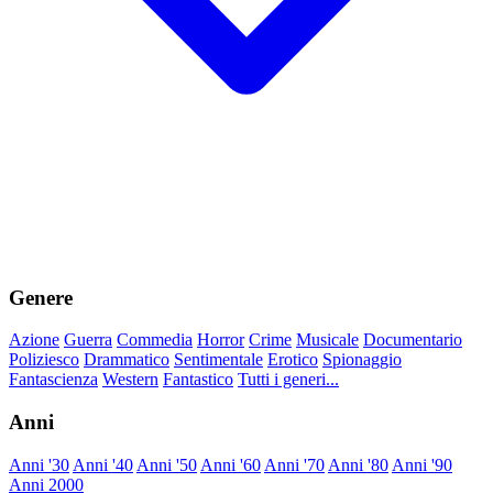
Genere
Azione
Guerra
Commedia
Horror
Crime
Musicale
Documentario
Poliziesco
Drammatico
Sentimentale
Erotico
Spionaggio
Fantascienza
Western
Fantastico
Tutti i generi...
Anni
Anni '30
Anni '40
Anni '50
Anni '60
Anni '70
Anni '80
Anni '90
Anni 2000