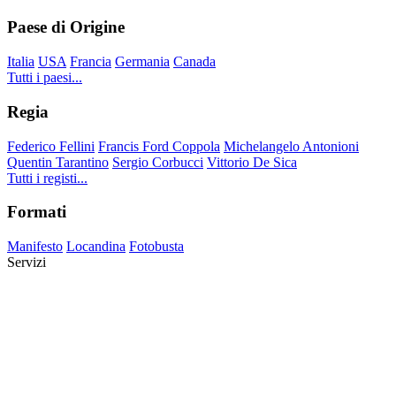
Paese di Origine
Italia
USA
Francia
Germania
Canada
Tutti i paesi...
Regia
Federico Fellini
Francis Ford Coppola
Michelangelo Antonioni
Quentin Tarantino
Sergio Corbucci
Vittorio De Sica
Tutti i registi...
Formati
Manifesto
Locandina
Fotobusta
Servizi