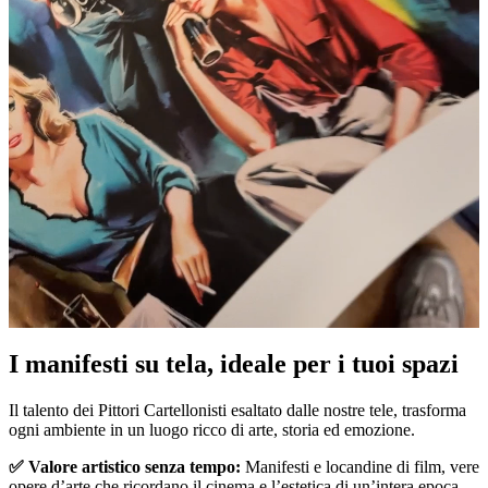
I manifesti su tela, ideale per i tuoi spazi
Unm
Il talento dei Pittori Cartellonisti esaltato dalle nostre tele, trasforma
ogni ambiente in un luogo ricco di arte, storia ed emozione.
✅ Valore artistico senza tempo:
Manifesti e locandine di film, vere
opere d’arte che ricordano il cinema e l’estetica di un’intera epoca.