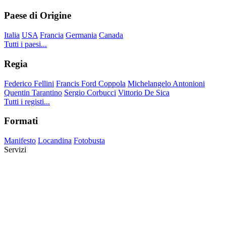
Paese di Origine
Italia
USA
Francia
Germania
Canada
Tutti i paesi...
Regia
Federico Fellini
Francis Ford Coppola
Michelangelo Antonioni
Quentin Tarantino
Sergio Corbucci
Vittorio De Sica
Tutti i registi...
Formati
Manifesto
Locandina
Fotobusta
Servizi