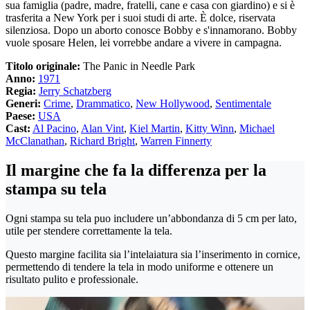
sua famiglia (padre, madre, fratelli, cane e casa con giardino) e si è
trasferita a New York per i suoi studi di arte. È dolce, riservata
silenziosa. Dopo un aborto conosce Bobby e s'innamorano. Bobby
vuole sposare Helen, lei vorrebbe andare a vivere in campagna.
Titolo originale:
The Panic in Needle Park
Anno:
1971
Regia:
Jerry Schatzberg
Generi:
Crime
,
Drammatico
,
New Hollywood
,
Sentimentale
Paese:
USA
Cast:
Al Pacino
,
Alan Vint
,
Kiel Martin
,
Kitty Winn
,
Michael
McClanathan
,
Richard Bright
,
Warren Finnerty
Il margine che fa la differenza per la
stampa su tela
Ogni stampa su tela puo includere un’abbondanza di 5 cm per lato,
utile per stendere correttamente la tela.
Questo margine facilita sia l’intelaiatura sia l’inserimento in cornice,
permettendo di tendere la tela in modo uniforme e ottenere un
risultato pulito e professionale.