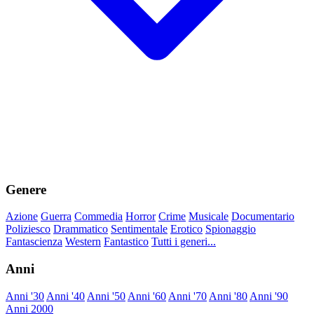
Genere
Azione
Guerra
Commedia
Horror
Crime
Musicale
Documentario
Poliziesco
Drammatico
Sentimentale
Erotico
Spionaggio
Fantascienza
Western
Fantastico
Tutti i generi...
Anni
Anni '30
Anni '40
Anni '50
Anni '60
Anni '70
Anni '80
Anni '90
Anni 2000