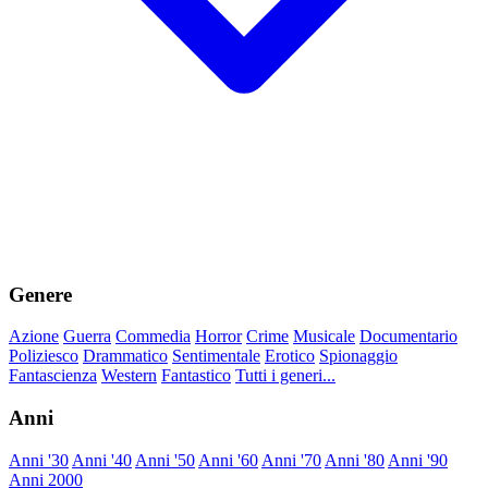
Genere
Azione
Guerra
Commedia
Horror
Crime
Musicale
Documentario
Poliziesco
Drammatico
Sentimentale
Erotico
Spionaggio
Fantascienza
Western
Fantastico
Tutti i generi...
Anni
Anni '30
Anni '40
Anni '50
Anni '60
Anni '70
Anni '80
Anni '90
Anni 2000