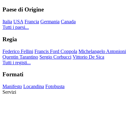
Paese di Origine
Italia
USA
Francia
Germania
Canada
Tutti i paesi...
Regia
Federico Fellini
Francis Ford Coppola
Michelangelo Antonioni
Quentin Tarantino
Sergio Corbucci
Vittorio De Sica
Tutti i registi...
Formati
Manifesto
Locandina
Fotobusta
Servizi