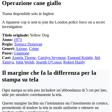
Operazione cane giallo
Trama disponibile solo in Inglese
A Japanese cop is sent to join the London police force on a secret
investigation.
Titolo originale:
Yellow Dog
Anno:
1973
Regia:
Terence Donovan
Generi:
Azione
,
Crime
Paese:
Giappone
Cast:
Angela Thorne
,
Carolyn Seymour
,
Esmond Knight
,
Jirō
Tamiya
,
John Welsh
,
Joseph O'Conor
,
Robert Hardy
Il margine che fa la differenza per la
stampa su tela
Ogni stampa su tela puo includere un’abbondanza di 5 cm per lato,
utile per stendere correttamente la tela.
Questo margine facilita sia l’intelaiatura sia l’inserimento in cornice,
permettendo di tendere la tela in modo uniforme e ottenere un