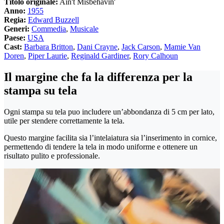
Titolo originale:
Ain't Misbehavin'
Anno:
1955
Regia:
Edward Buzzell
Generi:
Commedia
,
Musicale
Paese:
USA
Cast:
Barbara Britton
,
Dani Crayne
,
Jack Carson
,
Mamie Van
Doren
,
Piper Laurie
,
Reginald Gardiner
,
Rory Calhoun
Il margine che fa la differenza per la
stampa su tela
Ogni stampa su tela puo includere un’abbondanza di 5 cm per lato,
utile per stendere correttamente la tela.
Questo margine facilita sia l’intelaiatura sia l’inserimento in cornice,
permettendo di tendere la tela in modo uniforme e ottenere un
risultato pulito e professionale.