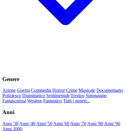
Genere
Azione
Guerra
Commedia
Horror
Crime
Musicale
Documentario
Poliziesco
Drammatico
Sentimentale
Erotico
Spionaggio
Fantascienza
Western
Fantastico
Tutti i generi...
Anni
Anni '30
Anni '40
Anni '50
Anni '60
Anni '70
Anni '80
Anni '90
Anni 2000