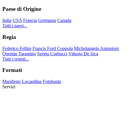
Paese di Origine
Italia
USA
Francia
Germania
Canada
Tutti i paesi...
Regia
Federico Fellini
Francis Ford Coppola
Michelangelo Antonioni
Quentin Tarantino
Sergio Corbucci
Vittorio De Sica
Tutti i registi...
Formati
Manifesto
Locandina
Fotobusta
Servizi