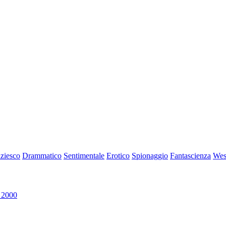
iziesco
Drammatico
Sentimentale
Erotico
Spionaggio
Fantascienza
Wes
 2000