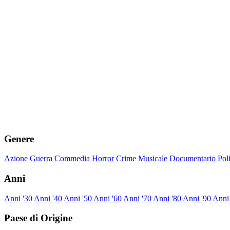
Genere
Azione
Guerra
Commedia
Horror
Crime
Musicale
Documentario
Pol
Anni
Anni '30
Anni '40
Anni '50
Anni '60
Anni '70
Anni '80
Anni '90
Anni
Paese di Origine