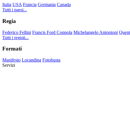
Italia
USA
Francia
Germania
Canada
Tutti i paesi...
Regia
Federico Fellini
Francis Ford Coppola
Michelangelo Antonioni
Quent
Tutti i registi...
Formati
Manifesto
Locandina
Fotobusta
Servizi