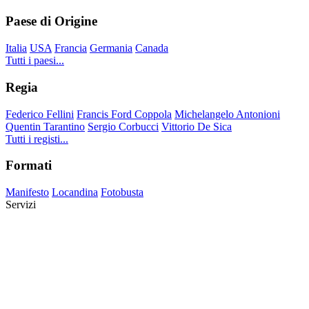
Paese di Origine
Italia
USA
Francia
Germania
Canada
Tutti i paesi...
Regia
Federico Fellini
Francis Ford Coppola
Michelangelo Antonioni
Quentin Tarantino
Sergio Corbucci
Vittorio De Sica
Tutti i registi...
Formati
Manifesto
Locandina
Fotobusta
Servizi