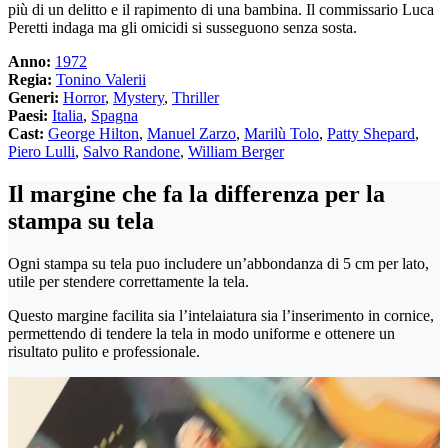
più di un delitto e il rapimento di una bambina. Il commissario Luca
Peretti indaga ma gli omicidi si susseguono senza sosta.
Anno:
1972
Regia:
Tonino Valerii
Generi:
Horror
,
Mystery
,
Thriller
Paesi:
Italia
,
Spagna
Cast:
George Hilton
,
Manuel Zarzo
,
Marilù Tolo
,
Patty Shepard
,
Piero Lulli
,
Salvo Randone
,
William Berger
Il margine che fa la differenza per la
stampa su tela
Ogni stampa su tela puo includere un’abbondanza di 5 cm per lato,
utile per stendere correttamente la tela.
Questo margine facilita sia l’intelaiatura sia l’inserimento in cornice,
permettendo di tendere la tela in modo uniforme e ottenere un
risultato pulito e professionale.