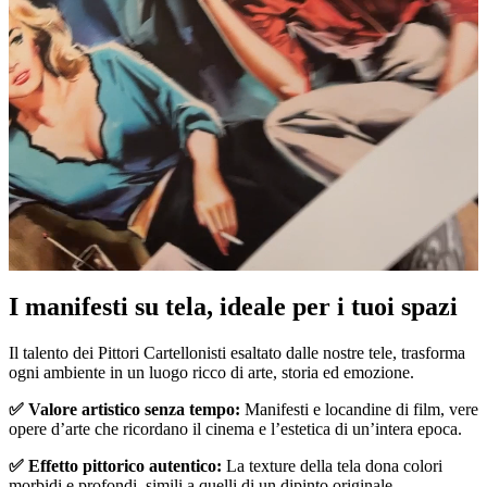
Pause
Unm
I manifesti su tela, ideale per i tuoi spazi
Il talento dei Pittori Cartellonisti esaltato dalle nostre tele, trasforma
ogni ambiente in un luogo ricco di arte, storia ed emozione.
✅ Valore artistico senza tempo:
Manifesti e locandine di film, vere
opere d’arte che ricordano il cinema e l’estetica di un’intera epoca.
✅ Effetto pittorico autentico:
La texture della tela dona colori
morbidi e profondi, simili a quelli di un dipinto originale.