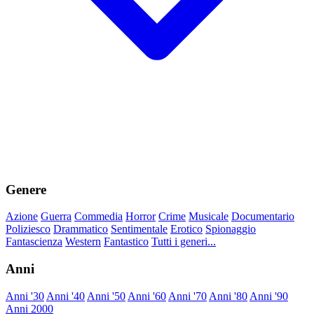
Genere
Azione
Guerra
Commedia
Horror
Crime
Musicale
Documentario
Poliziesco
Drammatico
Sentimentale
Erotico
Spionaggio
Fantascienza
Western
Fantastico
Tutti i generi...
Anni
Anni '30
Anni '40
Anni '50
Anni '60
Anni '70
Anni '80
Anni '90
Anni 2000