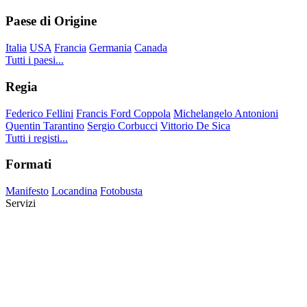
Paese di Origine
Italia
USA
Francia
Germania
Canada
Tutti i paesi...
Regia
Federico Fellini
Francis Ford Coppola
Michelangelo Antonioni
Quentin Tarantino
Sergio Corbucci
Vittorio De Sica
Tutti i registi...
Formati
Manifesto
Locandina
Fotobusta
Servizi