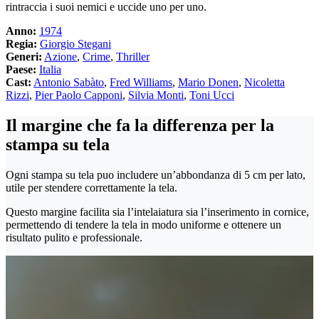
rintraccia i suoi nemici e uccide uno per uno.
Anno:
1974
Regia:
Giorgio Stegani
Generi:
Azione
,
Crime
,
Thriller
Paese:
Italia
Cast:
Antonio Sabàto
,
Fred Williams
,
Mario Donen
,
Nicoletta
Rizzi
,
Pier Paolo Capponi
,
Silvia Monti
,
Toni Ucci
Il margine che fa la differenza per la
stampa su tela
Ogni stampa su tela puo includere un’abbondanza di 5 cm per lato,
utile per stendere correttamente la tela.
Questo margine facilita sia l’intelaiatura sia l’inserimento in cornice,
permettendo di tendere la tela in modo uniforme e ottenere un
risultato pulito e professionale.