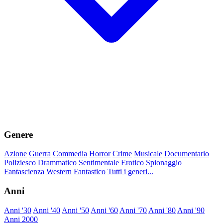
Genere
Azione
Guerra
Commedia
Horror
Crime
Musicale
Documentario
Poliziesco
Drammatico
Sentimentale
Erotico
Spionaggio
Fantascienza
Western
Fantastico
Tutti i generi...
Anni
Anni '30
Anni '40
Anni '50
Anni '60
Anni '70
Anni '80
Anni '90
Anni 2000