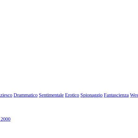
iziesco
Drammatico
Sentimentale
Erotico
Spionaggio
Fantascienza
Wes
 2000