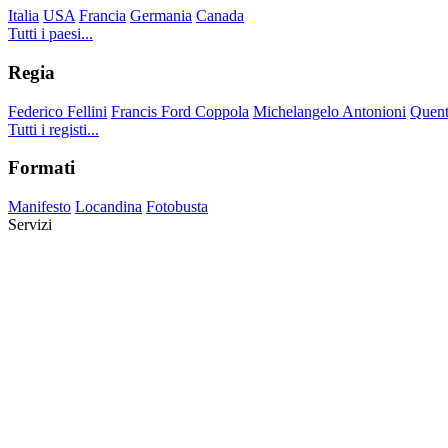
Italia
USA
Francia
Germania
Canada
Tutti i paesi...
Regia
Federico Fellini
Francis Ford Coppola
Michelangelo Antonioni
Quent
Tutti i registi...
Formati
Manifesto
Locandina
Fotobusta
Servizi