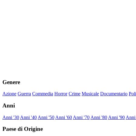
Genere
Azione
Guerra
Commedia
Horror
Crime
Musicale
Documentario
Pol
Anni
Anni '30
Anni '40
Anni '50
Anni '60
Anni '70
Anni '80
Anni '90
Anni
Paese di Origine