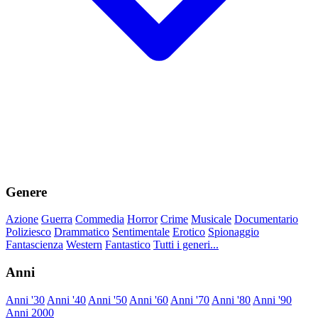
Genere
Azione
Guerra
Commedia
Horror
Crime
Musicale
Documentario
Poliziesco
Drammatico
Sentimentale
Erotico
Spionaggio
Fantascienza
Western
Fantastico
Tutti i generi...
Anni
Anni '30
Anni '40
Anni '50
Anni '60
Anni '70
Anni '80
Anni '90
Anni 2000