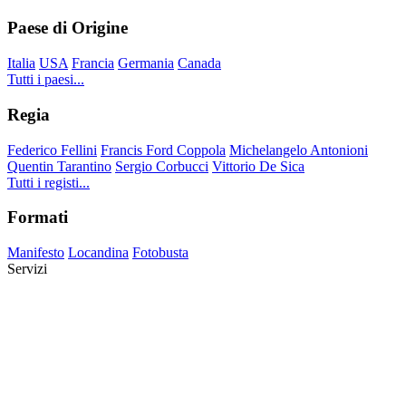
Paese di Origine
Italia
USA
Francia
Germania
Canada
Tutti i paesi...
Regia
Federico Fellini
Francis Ford Coppola
Michelangelo Antonioni
Quentin Tarantino
Sergio Corbucci
Vittorio De Sica
Tutti i registi...
Formati
Manifesto
Locandina
Fotobusta
Servizi