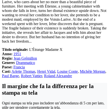
Larive, who cares about her no more than a beautiful piece of
furniture. Her meeting with Étienne, a young cabinetmaker with
whom she falls in love, turns her dismal existence upside down. Not
wanting to reveal her condition to her lover, she pretends to be a
modest maid, employed by the Voisin-Larive. At the end of a
weekend spent with her lover, Irène discovers that she is pregnant.
The fragile balance of their existence is suddenly broken. Taking the
initiative, she reveals her affair to Jacques and tells him about her
desire to divorce. But her husband has no intention of giving her
back her freedom...
Titolo originale:
L'Étrange Madame X
Anno:
1951
Regia:
Jean Grémillon
Genere:
Drammatico
Paese:
Francia
Cast:
Arlette Thomas
,
Henri Vidal
,
Louise Conte
,
Michèle Morgan
,
Paul Barge
,
Robert Vattier
,
Roland Alexandre
Il margine che fa la differenza per la
stampa su tela
Ogni stampa su tela puo includere un’abbondanza di 5 cm per lato,
utile per stendere correttamente la tela.