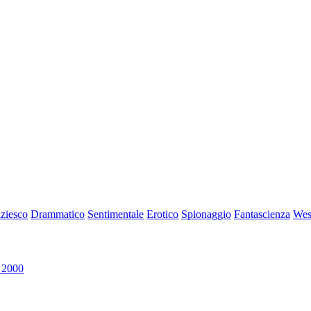
iziesco
Drammatico
Sentimentale
Erotico
Spionaggio
Fantascienza
Wes
 2000