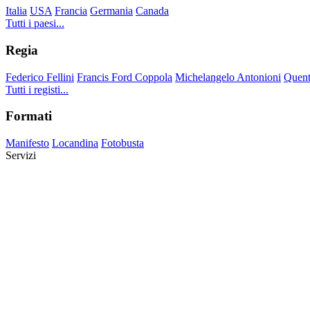
Italia
USA
Francia
Germania
Canada
Tutti i paesi...
Regia
Federico Fellini
Francis Ford Coppola
Michelangelo Antonioni
Quent
Tutti i registi...
Formati
Manifesto
Locandina
Fotobusta
Servizi