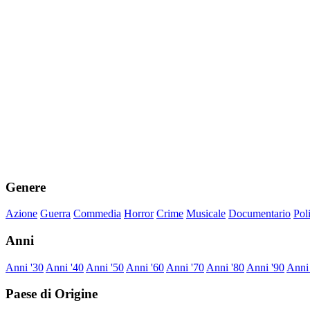
Genere
Azione
Guerra
Commedia
Horror
Crime
Musicale
Documentario
Pol
Anni
Anni '30
Anni '40
Anni '50
Anni '60
Anni '70
Anni '80
Anni '90
Anni
Paese di Origine