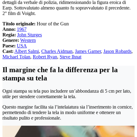
dettagli da verbale di polizia, ridimensionando la figura eroica di
Earp. Sottovalutato almeno quanto fu sopravvalutato il precedente.
2° film di Voight.
Titolo originale:
Hour of the Gun
Anno:
1967
Regia:
John Sturges
Genere:
Western
Paese:
USA
Cast:
Albert Salmi
,
Charles Aidman
,
James Garner
,
Jason Robards
,
Michael Tolan
,
Robert Ryan
,
Steve Ihnat
Il margine che fa la differenza per la
stampa su tela
Ogni stampa su tela puo includere un’abbondanza di 5 cm per lato,
utile per stendere correttamente la tela.
Questo margine facilita sia l’intelaiatura sia l’inserimento in cornice,
permettendo di tendere la tela in modo uniforme e ottenere un
risultato pulito e professionale.