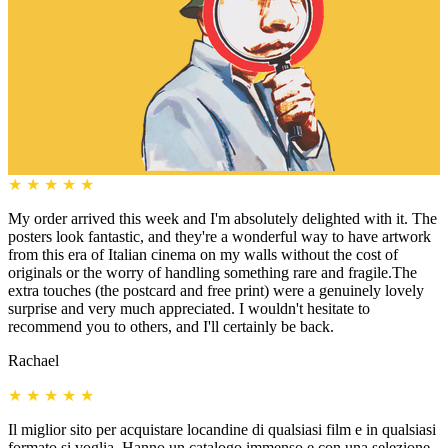
★
★
★
★
★
My order arrived this week and I'm absolutely delighted with it. The
posters look fantastic, and they're a wonderful way to have artwork
from this era of Italian cinema on my walls without the cost of
originals or the worry of handling something rare and fragile.The
extra touches (the postcard and free print) were a genuinely lovely
surprise and very much appreciated. I wouldn't hesitate to
recommend you to others, and I'll certainly be back.
Rachael
★
★
★
★
★
Il miglior sito per acquistare locandine di qualsiasi film e in qualsiasi
formato si voglia. Hanno un catalogo immenso e con una selezione