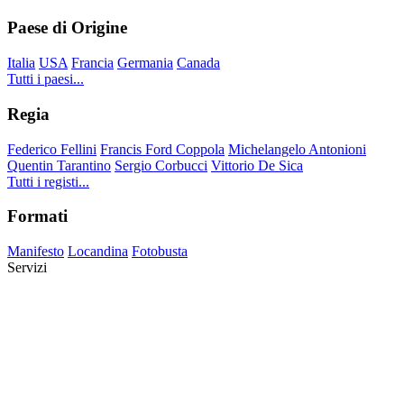
Paese di Origine
Italia
USA
Francia
Germania
Canada
Tutti i paesi...
Regia
Federico Fellini
Francis Ford Coppola
Michelangelo Antonioni
Quentin Tarantino
Sergio Corbucci
Vittorio De Sica
Tutti i registi...
Formati
Manifesto
Locandina
Fotobusta
Servizi