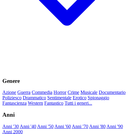
Genere
Azione
Guerra
Commedia
Horror
Crime
Musicale
Documentario
Poliziesco
Drammatico
Sentimentale
Erotico
Spionaggio
Fantascienza
Western
Fantastico
Tutti i generi...
Anni
Anni '30
Anni '40
Anni '50
Anni '60
Anni '70
Anni '80
Anni '90
Anni 2000