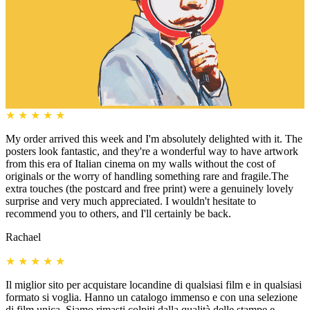
★
★
★
★
★
My order arrived this week and I'm absolutely delighted with it. The
posters look fantastic, and they're a wonderful way to have artwork
from this era of Italian cinema on my walls without the cost of
originals or the worry of handling something rare and fragile.The
extra touches (the postcard and free print) were a genuinely lovely
surprise and very much appreciated. I wouldn't hesitate to
recommend you to others, and I'll certainly be back.
Rachael
★
★
★
★
★
Il miglior sito per acquistare locandine di qualsiasi film e in qualsiasi
formato si voglia. Hanno un catalogo immenso e con una selezione
di film unica. Siamo rimasti colpiti dalla qualità delle stampe e