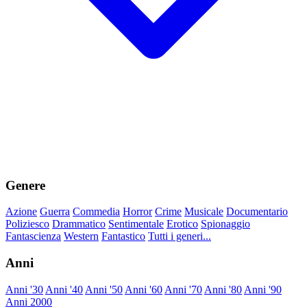
Genere
Azione
Guerra
Commedia
Horror
Crime
Musicale
Documentario
Poliziesco
Drammatico
Sentimentale
Erotico
Spionaggio
Fantascienza
Western
Fantastico
Tutti i generi...
Anni
Anni '30
Anni '40
Anni '50
Anni '60
Anni '70
Anni '80
Anni '90
Anni 2000