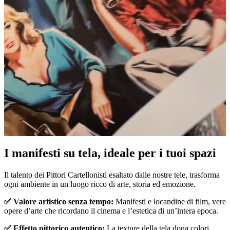
I manifesti su tela, ideale per i tuoi spazi
Unm
Il talento dei Pittori Cartellonisti esaltato dalle nostre tele, trasforma
ogni ambiente in un luogo ricco di arte, storia ed emozione.
✅ Valore artistico senza tempo:
Manifesti e locandine di film, vere
opere d’arte che ricordano il cinema e l’estetica di un’intera epoca.
✅ Effetto pittorico autentico:
La texture della tela dona colori