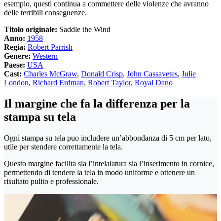
esempio, questi continua a commettere delle violenze che avranno
delle terribili conseguenze.
Titolo originale:
Saddle the Wind
Anno:
1958
Regia:
Robert Parrish
Genere:
Western
Paese:
USA
Cast:
Charles McGraw
,
Donald Crisp
,
John Cassavetes
,
Julie
London
,
Richard Erdman
,
Robert Taylor
,
Royal Dano
Il margine che fa la differenza per la
stampa su tela
Ogni stampa su tela puo includere un’abbondanza di 5 cm per lato,
utile per stendere correttamente la tela.
Questo margine facilita sia l’intelaiatura sia l’inserimento in cornice,
permettendo di tendere la tela in modo uniforme e ottenere un
risultato pulito e professionale.