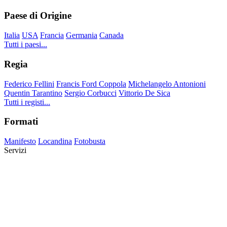
Paese di Origine
Italia
USA
Francia
Germania
Canada
Tutti i paesi...
Regia
Federico Fellini
Francis Ford Coppola
Michelangelo Antonioni
Quentin Tarantino
Sergio Corbucci
Vittorio De Sica
Tutti i registi...
Formati
Manifesto
Locandina
Fotobusta
Servizi