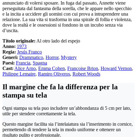
annunciato di volersi sposare. In fuga dal passato, Annette viene
perseguitata dal fantasma della sorella, che le appare nello specchio
e la incita a uccidere gli uomini con cui prova a intraprendere una
relazione. La sua vita si trasforma in una spirale di follia e violenza,
dove la realtà e le ossessioni si fondono in un incubo senza via
d’uscita.
Titolo originale:
Al otro lado del espejo
Anno:
1973
Regia:
Jesús Franco
Generi:
Drammatico
,
Horror
,
Mystery
Paesi:
Francia
,
Spagna
Cast:
Alice Arno
,
Emma Cohen
,
Françoise Brion
,
Howard Vernon
,
Philippe Lemaire
,
Ramiro Oliveros
,
Robert Woods
Il margine che fa la differenza per la
stampa su tela
Ogni stampa su tela puo includere un’abbondanza di 5 cm per lato,
utile per stendere correttamente la tela.
Questo margine facilita sia l’intelaiatura sia l’inserimento in cornice,
permettendo di tendere la tela in modo uniforme e ottenere un
risultato pulito e professionale.