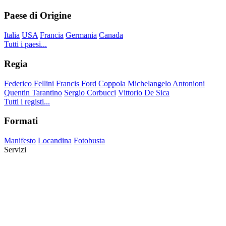
Paese di Origine
Italia
USA
Francia
Germania
Canada
Tutti i paesi...
Regia
Federico Fellini
Francis Ford Coppola
Michelangelo Antonioni
Quentin Tarantino
Sergio Corbucci
Vittorio De Sica
Tutti i registi...
Formati
Manifesto
Locandina
Fotobusta
Servizi