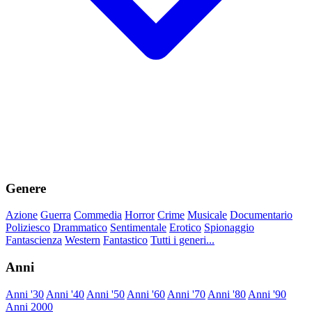
Genere
Azione
Guerra
Commedia
Horror
Crime
Musicale
Documentario
Poliziesco
Drammatico
Sentimentale
Erotico
Spionaggio
Fantascienza
Western
Fantastico
Tutti i generi...
Anni
Anni '30
Anni '40
Anni '50
Anni '60
Anni '70
Anni '80
Anni '90
Anni 2000