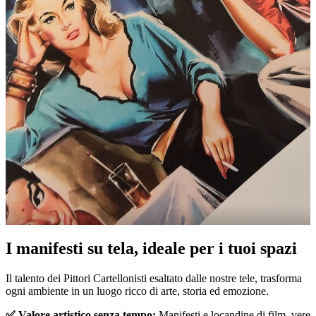
I manifesti su tela, ideale per i tuoi spazi
Unm
Il talento dei Pittori Cartellonisti esaltato dalle nostre tele, trasforma
ogni ambiente in un luogo ricco di arte, storia ed emozione.
✅ Valore artistico senza tempo:
Manifesti e locandine di film, vere