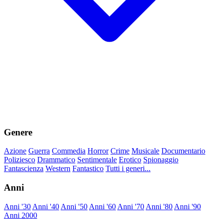
Genere
Azione
Guerra
Commedia
Horror
Crime
Musicale
Documentario
Poliziesco
Drammatico
Sentimentale
Erotico
Spionaggio
Fantascienza
Western
Fantastico
Tutti i generi...
Anni
Anni '30
Anni '40
Anni '50
Anni '60
Anni '70
Anni '80
Anni '90
Anni 2000