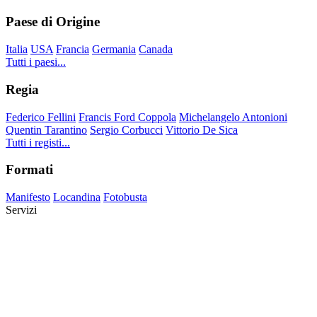
Paese di Origine
Italia
USA
Francia
Germania
Canada
Tutti i paesi...
Regia
Federico Fellini
Francis Ford Coppola
Michelangelo Antonioni
Quentin Tarantino
Sergio Corbucci
Vittorio De Sica
Tutti i registi...
Formati
Manifesto
Locandina
Fotobusta
Servizi