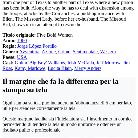
from one part of Texas to another part of Texas where a new prison
has been built. Along the way he has to deal with dissension among
the troops, attacks by the Comanches, a budding romance with
Ellen, The Missouri Lady, before her ex-husband, The Missouri
Kid, shows up in an attempt to rescue her.
Titolo originale:
Five Bold Women
Anno:
1960
Regia:
Jorge López Portillo
Generi:
Avventura
,
Azione
,
Crime
,
Sentimentale
,
Western
Paese:
USA
Cast:
Guinn 'Big Boy' Williams
,
Irish McCalla
,
Jeff Morrow
,
Jim
Ross
,
Kathy Marlowe
,
Lucita Blain
,
Merry Anders
Il margine che fa la differenza per la
stampa su tela
Ogni stampa su tela puo includere un’abbondanza di 5 cm per lato,
utile per stendere correttamente la tela.
Questo margine facilita sia l’intelaiatura sia l’inserimento in cornice,
permettendo di tendere la tela in modo uniforme e ottenere un
risultato pulito e professionale.