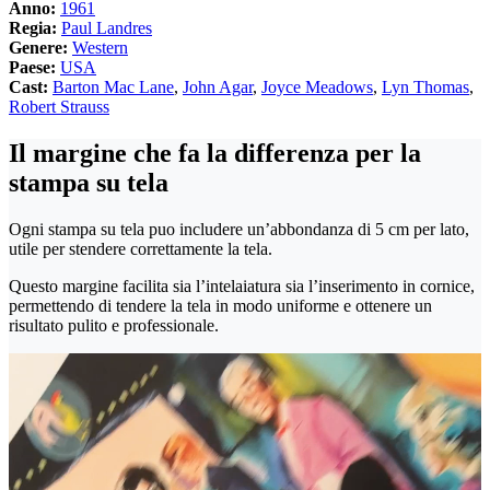
Anno:
1961
Regia:
Paul Landres
Genere:
Western
Paese:
USA
Cast:
Barton Mac Lane
,
John Agar
,
Joyce Meadows
,
Lyn Thomas
,
Robert Strauss
Il margine che fa la differenza per la
stampa su tela
Ogni stampa su tela puo includere un’abbondanza di 5 cm per lato,
utile per stendere correttamente la tela.
Questo margine facilita sia l’intelaiatura sia l’inserimento in cornice,
permettendo di tendere la tela in modo uniforme e ottenere un
risultato pulito e professionale.