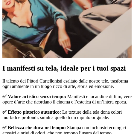
I manifesti su tela, ideale per i tuoi spazi
Pause
Unm
Il talento dei Pittori Cartellonisti esaltato dalle nostre tele, trasforma
ogni ambiente in un luogo ricco di arte, storia ed emozione.
✅ Valore artistico senza tempo:
Manifesti e locandine di film, vere
opere d’arte che ricordano il cinema e l’estetica di un’intera epoca.
✅ Effetto pittorico autentico:
La texture della tela dona colori
morbidi e profondi, simili a quelli di un dipinto originale.
✅ Bellezza che dura nel tempo:
Stampa con inchiostri ecologici
atossici e privi di odori, che non temono l’usura del tempo