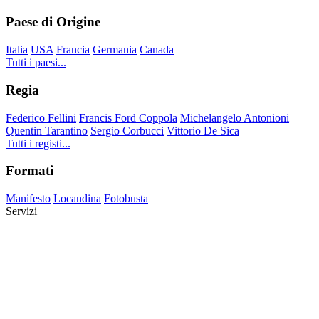
Paese di Origine
Italia
USA
Francia
Germania
Canada
Tutti i paesi...
Regia
Federico Fellini
Francis Ford Coppola
Michelangelo Antonioni
Quentin Tarantino
Sergio Corbucci
Vittorio De Sica
Tutti i registi...
Formati
Manifesto
Locandina
Fotobusta
Servizi