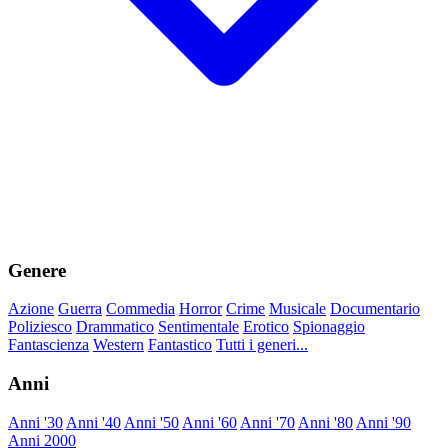
Genere
Azione
Guerra
Commedia
Horror
Crime
Musicale
Documentario
Poliziesco
Drammatico
Sentimentale
Erotico
Spionaggio
Fantascienza
Western
Fantastico
Tutti i generi...
Anni
Anni '30
Anni '40
Anni '50
Anni '60
Anni '70
Anni '80
Anni '90
Anni 2000