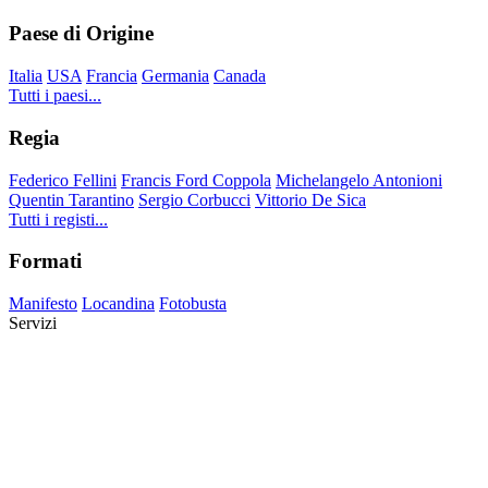
Paese di Origine
Italia
USA
Francia
Germania
Canada
Tutti i paesi...
Regia
Federico Fellini
Francis Ford Coppola
Michelangelo Antonioni
Quentin Tarantino
Sergio Corbucci
Vittorio De Sica
Tutti i registi...
Formati
Manifesto
Locandina
Fotobusta
Servizi