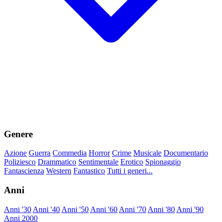
Genere
Azione
Guerra
Commedia
Horror
Crime
Musicale
Documentario
Poliziesco
Drammatico
Sentimentale
Erotico
Spionaggio
Fantascienza
Western
Fantastico
Tutti i generi...
Anni
Anni '30
Anni '40
Anni '50
Anni '60
Anni '70
Anni '80
Anni '90
Anni 2000