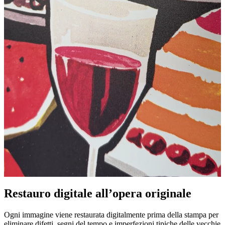
Pause
Unm
Restauro digitale all’opera originale
Ogni immagine viene restaurata digitalmente prima della stampa per
eliminare difetti, segni del tempo e imperfezioni tipiche delle vecchie