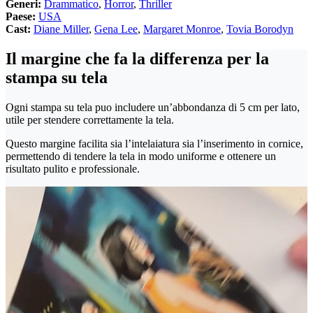
Generi:
Drammatico
,
Horror
,
Thriller
Paese:
USA
Cast:
Diane Miller
,
Gena Lee
,
Margaret Monroe
,
Tovia Borodyn
Il margine che fa la differenza per la
stampa su tela
Ogni stampa su tela puo includere un’abbondanza di 5 cm per lato,
utile per stendere correttamente la tela.
Questo margine facilita sia l’intelaiatura sia l’inserimento in cornice,
permettendo di tendere la tela in modo uniforme e ottenere un
risultato pulito e professionale.