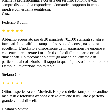
Anche la professionalità e cortesia del servizio sono notevoli,
sempre disponibili a rispondere a domande e supporto in tempi
rapidi e con estrema gentilezza.
Grazie!
Federico Rubini
★
★
★
★
★
Abbiamo acquistato più di 30 manifesti 70x100 stampati su tela e
intelaiati. La qualità di stampa e il servizio di consegna sono stati
eccellenti. L’archivio a disposizione degli appassionati è enorme e
consente di recuperare i manifesti anche di film minori e ormai
dimenticati. Lo raccomando a tutti gli amanti del cinema e in
particolare ai collezionisti. Il rapporto qualità prezzo è molto buono e
i tempi di lavorazione molto rapidi.
Stefano Conti
★
★
★
★
★
Ottima esperienza con Movie.it. Ho preso delle stampe di locandine,
manifesti e fotobusta d'epoca e devo dire che il risultato è perfetto.
grande varietà di scelta
Costanzo Vuotto