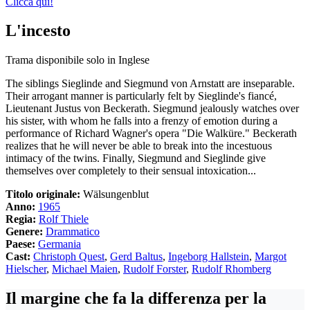
Clicca qui!
L'incesto
Trama disponibile solo in Inglese
The siblings Sieglinde and Siegmund von Arnstatt are inseparable.
Their arrogant manner is particularly felt by Sieglinde's fiancé,
Lieutenant Justus von Beckerath. Siegmund jealously watches over
his sister, with whom he falls into a frenzy of emotion during a
performance of Richard Wagner's opera "Die Walküre." Beckerath
realizes that he will never be able to break into the incestuous
intimacy of the twins. Finally, Siegmund and Sieglinde give
themselves over completely to their sensual intoxication...
Titolo originale:
Wälsungenblut
Anno:
1965
Regia:
Rolf Thiele
Genere:
Drammatico
Paese:
Germania
Cast:
Christoph Quest
,
Gerd Baltus
,
Ingeborg Hallstein
,
Margot
Hielscher
,
Michael Maien
,
Rudolf Forster
,
Rudolf Rhomberg
Il margine che fa la differenza per la