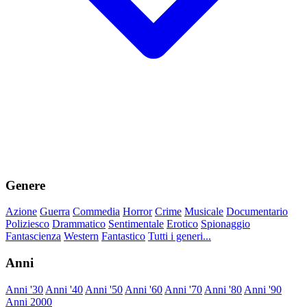
Genere
Azione
Guerra
Commedia
Horror
Crime
Musicale
Documentario
Poliziesco
Drammatico
Sentimentale
Erotico
Spionaggio
Fantascienza
Western
Fantastico
Tutti i generi...
Anni
Anni '30
Anni '40
Anni '50
Anni '60
Anni '70
Anni '80
Anni '90
Anni 2000