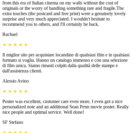
from this era of Italian cinema on my walls without the cost of
originals or the worry of handling something rare and fragile.The
extra touches (the postcard and free print) were a genuinely lovely
surprise and very much appreciated. I wouldn't hesitate to
recommend you to others, and I'll certainly be back.
Rachael
★
★
★
★
★
Il miglior sito per acquistare locandine di qualsiasi film e in qualsiasi
formato si voglia. Hanno un catalogo immenso e con una selezione
di film unica. Siamo rimasti colpiti dalla qualità delle stampe e
dall'assistenza clienti.
Alessio Avino
★
★
★
★
★
Poster was excellent, customer care even more, I even got a nice
personalized note and an additional Sean Penn movie poster. Really
nice people and optimal service. Well done!
SF Stefano
★
★
★
★
★