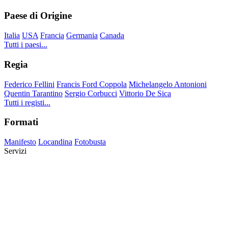
Paese di Origine
Italia
USA
Francia
Germania
Canada
Tutti i paesi...
Regia
Federico Fellini
Francis Ford Coppola
Michelangelo Antonioni
Quentin Tarantino
Sergio Corbucci
Vittorio De Sica
Tutti i registi...
Formati
Manifesto
Locandina
Fotobusta
Servizi