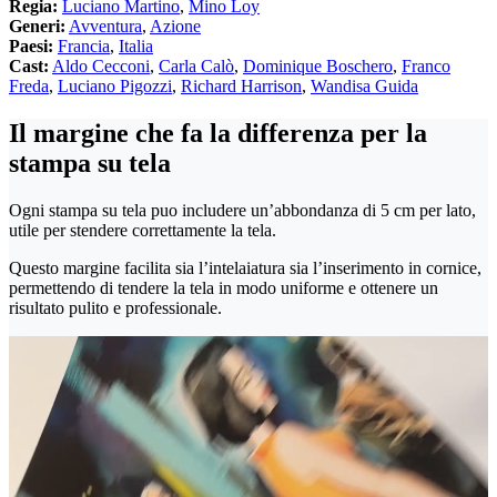
Regia:
Luciano Martino
,
Mino Loy
Generi:
Avventura
,
Azione
Paesi:
Francia
,
Italia
Cast:
Aldo Cecconi
,
Carla Calò
,
Dominique Boschero
,
Franco
Freda
,
Luciano Pigozzi
,
Richard Harrison
,
Wandisa Guida
Il margine che fa la differenza per la
stampa su tela
Ogni stampa su tela puo includere un’abbondanza di 5 cm per lato,
utile per stendere correttamente la tela.
Questo margine facilita sia l’intelaiatura sia l’inserimento in cornice,
permettendo di tendere la tela in modo uniforme e ottenere un
risultato pulito e professionale.