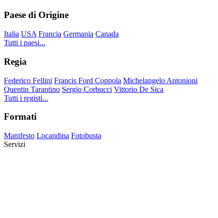
Paese di Origine
Italia
USA
Francia
Germania
Canada
Tutti i paesi...
Regia
Federico Fellini
Francis Ford Coppola
Michelangelo Antonioni
Quentin Tarantino
Sergio Corbucci
Vittorio De Sica
Tutti i registi...
Formati
Manifesto
Locandina
Fotobusta
Servizi