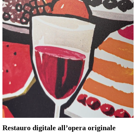
Pause
Unm
Restauro digitale all’opera originale