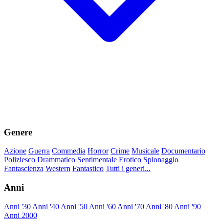
Genere
Azione
Guerra
Commedia
Horror
Crime
Musicale
Documentario
Poliziesco
Drammatico
Sentimentale
Erotico
Spionaggio
Fantascienza
Western
Fantastico
Tutti i generi...
Anni
Anni '30
Anni '40
Anni '50
Anni '60
Anni '70
Anni '80
Anni '90
Anni 2000