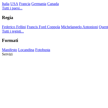
Italia
USA
Francia
Germania
Canada
Tutti i paesi...
Regia
Federico Fellini
Francis Ford Coppola
Michelangelo Antonioni
Quent
Tutti i registi...
Formati
Manifesto
Locandina
Fotobusta
Servizi