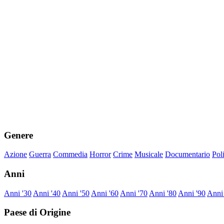
Genere
Azione
Guerra
Commedia
Horror
Crime
Musicale
Documentario
Pol
Anni
Anni '30
Anni '40
Anni '50
Anni '60
Anni '70
Anni '80
Anni '90
Anni
Paese di Origine