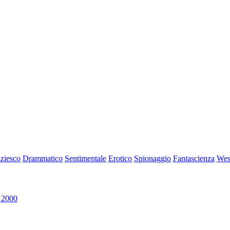
iziesco
Drammatico
Sentimentale
Erotico
Spionaggio
Fantascienza
Wes
 2000