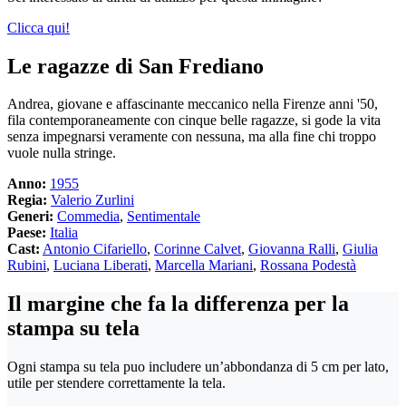
Clicca qui!
Le ragazze di San Frediano
Andrea, giovane e affascinante meccanico nella Firenze anni '50,
fila contemporaneamente con cinque belle ragazze, si gode la vita
senza impegnarsi veramente con nessuna, ma alla fine chi troppo
vuole nulla stringe.
Anno:
1955
Regia:
Valerio Zurlini
Generi:
Commedia
,
Sentimentale
Paese:
Italia
Cast:
Antonio Cifariello
,
Corinne Calvet
,
Giovanna Ralli
,
Giulia
Rubini
,
Luciana Liberati
,
Marcella Mariani
,
Rossana Podestà
Il margine che fa la differenza per la
stampa su tela
Ogni stampa su tela puo includere un’abbondanza di 5 cm per lato,
utile per stendere correttamente la tela.