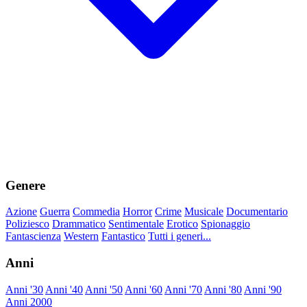
Genere
Azione
Guerra
Commedia
Horror
Crime
Musicale
Documentario
Poliziesco
Drammatico
Sentimentale
Erotico
Spionaggio
Fantascienza
Western
Fantastico
Tutti i generi...
Anni
Anni '30
Anni '40
Anni '50
Anni '60
Anni '70
Anni '80
Anni '90
Anni 2000