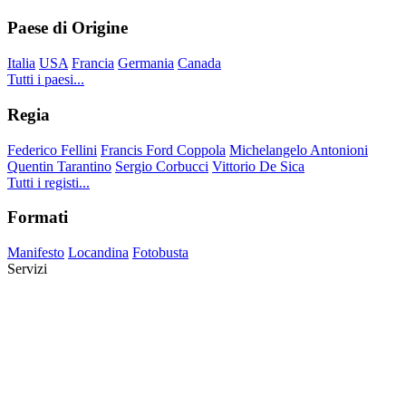
Paese di Origine
Italia
USA
Francia
Germania
Canada
Tutti i paesi...
Regia
Federico Fellini
Francis Ford Coppola
Michelangelo Antonioni
Quentin Tarantino
Sergio Corbucci
Vittorio De Sica
Tutti i registi...
Formati
Manifesto
Locandina
Fotobusta
Servizi