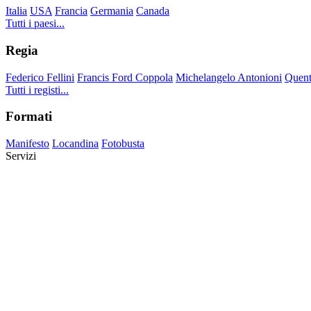
Italia
USA
Francia
Germania
Canada
Tutti i paesi...
Regia
Federico Fellini
Francis Ford Coppola
Michelangelo Antonioni
Quent
Tutti i registi...
Formati
Manifesto
Locandina
Fotobusta
Servizi