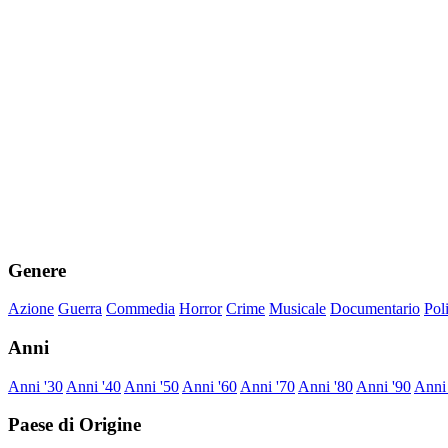
Genere
Azione
Guerra
Commedia
Horror
Crime
Musicale
Documentario
Pol
Anni
Anni '30
Anni '40
Anni '50
Anni '60
Anni '70
Anni '80
Anni '90
Anni
Paese di Origine