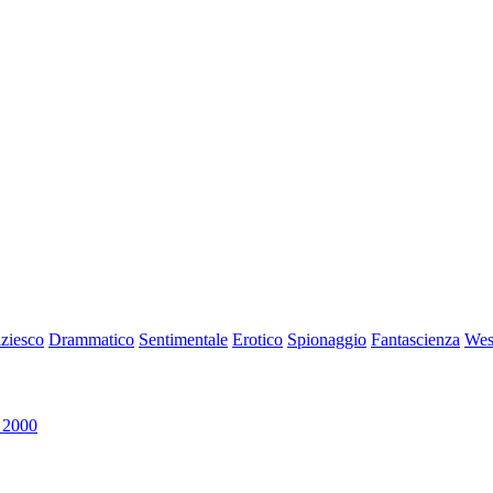
iziesco
Drammatico
Sentimentale
Erotico
Spionaggio
Fantascienza
Wes
 2000