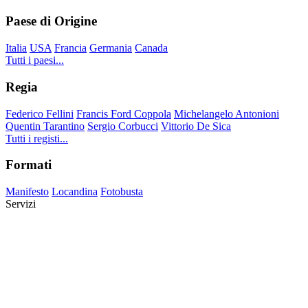
Paese di Origine
Italia
USA
Francia
Germania
Canada
Tutti i paesi...
Regia
Federico Fellini
Francis Ford Coppola
Michelangelo Antonioni
Quentin Tarantino
Sergio Corbucci
Vittorio De Sica
Tutti i registi...
Formati
Manifesto
Locandina
Fotobusta
Servizi