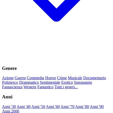
Genere
Azione
Guerra
Commedia
Horror
Crime
Musicale
Documentario
Poliziesco
Drammatico
Sentimentale
Erotico
Spionaggio
Fantascienza
Western
Fantastico
Tutti i generi...
Anni
Anni '30
Anni '40
Anni '50
Anni '60
Anni '70
Anni '80
Anni '90
Anni 2000