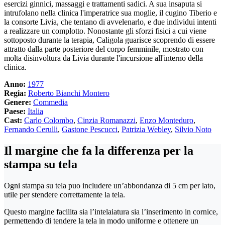
esercizi ginnici, massaggi e trattamenti sadici. A sua insaputa si
intrufolano nella clinica l'imperatrice sua moglie, il cugino Tiberio e
la consorte Livia, che tentano di avvelenarlo, e due individui intenti
a realizzare un complotto. Nonostante gli sforzi fisici a cui viene
sottoposto durante la terapia, Caligola guarisce scoprendo di essere
attratto dalla parte posteriore del corpo femminile, mostrato con
molta disinvoltura da Livia durante l'incursione all'interno della
clinica.
Anno:
1977
Regia:
Roberto Bianchi Montero
Genere:
Commedia
Paese:
Italia
Cast:
Carlo Colombo
,
Cinzia Romanazzi
,
Enzo Monteduro
,
Fernando Cerulli
,
Gastone Pescucci
,
Patrizia Webley
,
Silvio Noto
Il margine che fa la differenza per la
stampa su tela
Ogni stampa su tela puo includere un’abbondanza di 5 cm per lato,
utile per stendere correttamente la tela.
Questo margine facilita sia l’intelaiatura sia l’inserimento in cornice,
permettendo di tendere la tela in modo uniforme e ottenere un