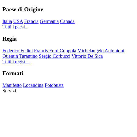
Paese di Origine
Italia
USA
Francia
Germania
Canada
Tutti i paesi...
Regia
Federico Fellini
Francis Ford Coppola
Michelangelo Antonioni
Quentin Tarantino
Sergio Corbucci
Vittorio De Sica
Tutti i registi...
Formati
Manifesto
Locandina
Fotobusta
Servizi