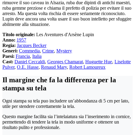
rimuove il suo caveau in Alsazia, ruba due dipinti di antichi maestri,
ruba gemme preziose e chiama il prefetto di polizia per evitare il suo
arresto. Ma questa volta rischia di essere seriamente riconosciuto.
Lupin deve ancora una volta usare il suo buon intelletto per sfuggire
abilmente alla situazione.
Titolo originale:
Les Aventures d'Arsène Lupin
Anno:
1957
Regia:
Jacques Becker
Generi:
Commedia
,
Crime
,
Mystery
Paesi:
Francia
,
Italia
Cast:
Daniel Ceccaldi
,
Georges Chamarat
,
Huguette Hue
,
Liselotte
Pulver
,
O.E. Hasse
,
Renaud Mary
,
Robert Lamoureux
Il margine che fa la differenza per la
stampa su tela
Ogni stampa su tela puo includere un’abbondanza di 5 cm per lato,
utile per stendere correttamente la tela.
Questo margine facilita sia l’intelaiatura sia l’inserimento in cornice,
permettendo di tendere la tela in modo uniforme e ottenere un
risultato pulito e professionale.