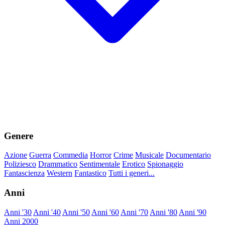
Genere
Azione
Guerra
Commedia
Horror
Crime
Musicale
Documentario
Poliziesco
Drammatico
Sentimentale
Erotico
Spionaggio
Fantascienza
Western
Fantastico
Tutti i generi...
Anni
Anni '30
Anni '40
Anni '50
Anni '60
Anni '70
Anni '80
Anni '90
Anni 2000