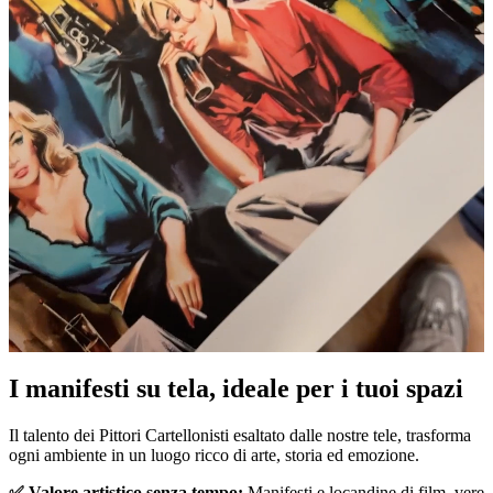
I manifesti su tela, ideale per i tuoi spazi
Pause
Unm
Il talento dei Pittori Cartellonisti esaltato dalle nostre tele, trasforma
ogni ambiente in un luogo ricco di arte, storia ed emozione.
✅ Valore artistico senza tempo:
Manifesti e locandine di film, vere