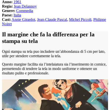
Anno:
1961
Regia:
Jean Delannoy
Genere:
Commedia
Paese:
Italia
Cast:
Annie Girardot
,
Jean-Claude Pascal
,
Michel Piccoli
,
Philippe
Noiret
Il margine che fa la differenza per la
stampa su tela
Ogni stampa su tela puo includere un’abbondanza di 5 cm per lato,
utile per stendere correttamente la tela.
Questo margine facilita sia l’intelaiatura sia l’inserimento in cornice,
permettendo di tendere la tela in modo uniforme e ottenere un
risultato pulito e professionale.