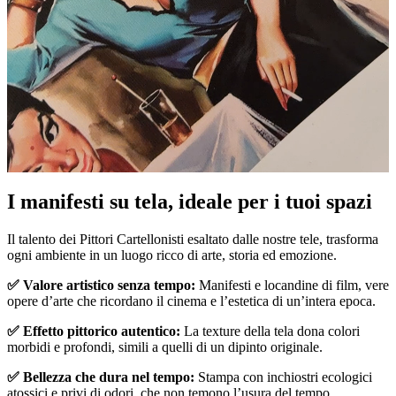
Pause
Unm
I manifesti su tela, ideale per i tuoi spazi
Il talento dei Pittori Cartellonisti esaltato dalle nostre tele, trasforma
ogni ambiente in un luogo ricco di arte, storia ed emozione.
✅ Valore artistico senza tempo:
Manifesti e locandine di film, vere
opere d’arte che ricordano il cinema e l’estetica di un’intera epoca.
✅ Effetto pittorico autentico:
La texture della tela dona colori
morbidi e profondi, simili a quelli di un dipinto originale.
✅ Bellezza che dura nel tempo:
Stampa con inchiostri ecologici
atossici e privi di odori, che non temono l’usura del tempo