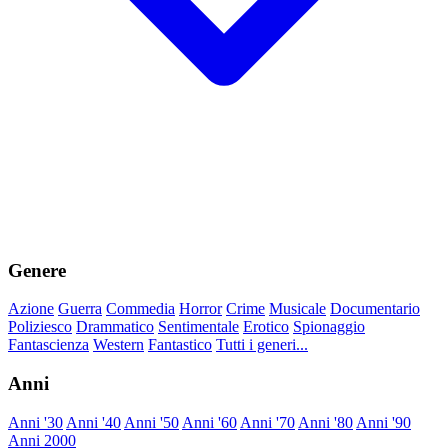
Genere
Azione
Guerra
Commedia
Horror
Crime
Musicale
Documentario
Poliziesco
Drammatico
Sentimentale
Erotico
Spionaggio
Fantascienza
Western
Fantastico
Tutti i generi...
Anni
Anni '30
Anni '40
Anni '50
Anni '60
Anni '70
Anni '80
Anni '90
Anni 2000