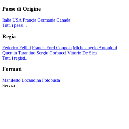
Paese di Origine
Italia
USA
Francia
Germania
Canada
Tutti i paesi...
Regia
Federico Fellini
Francis Ford Coppola
Michelangelo Antonioni
Quentin Tarantino
Sergio Corbucci
Vittorio De Sica
Tutti i registi...
Formati
Manifesto
Locandina
Fotobusta
Servizi