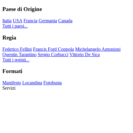
Paese di Origine
Italia
USA
Francia
Germania
Canada
Tutti i paesi...
Regia
Federico Fellini
Francis Ford Coppola
Michelangelo Antonioni
Quentin Tarantino
Sergio Corbucci
Vittorio De Sica
Tutti i registi...
Formati
Manifesto
Locandina
Fotobusta
Servizi