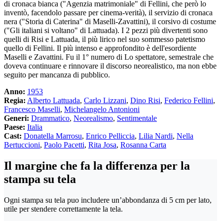
di cronaca bianca ("Agenzia matrimoniale" di Fellini, che però lo
inventò, facendolo passare per cinema-verità), il servizio di cronaca
nera ("Storia di Caterina" di Maselli-Zavattini), il corsivo di costume
("Gli italiani si voltano" di Lattuada). I 2 pezzi più divertenti sono
quelli di Risi e Lattuada, il più lirico nel suo sommesso patetismo
quello di Fellini. Il più intenso e approfondito è dell'esordiente
Maselli e Zavattini. Fu il 1° numero di Lo spettatore, semestrale che
doveva continuare e rinnovare il discorso neorealistico, ma non ebbe
seguito per mancanza di pubblico.
Anno:
1953
Regia:
Alberto Lattuada
,
Carlo Lizzani
,
Dino Risi
,
Federico Fellini
,
Francesco Maselli
,
Michelangelo Antonioni
Generi:
Drammatico
,
Neorealismo
,
Sentimentale
Paese:
Italia
Cast:
Donatella Marrosu
,
Enrico Pelliccia
,
Lilia Nardi
,
Nella
Bertuccioni
,
Paolo Pacetti
,
Rita Josa
,
Rosanna Carta
Il margine che fa la differenza per la
stampa su tela
Ogni stampa su tela puo includere un’abbondanza di 5 cm per lato,
utile per stendere correttamente la tela.