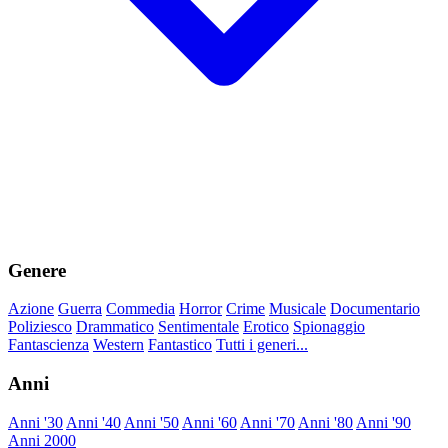
Genere
Azione
Guerra
Commedia
Horror
Crime
Musicale
Documentario
Poliziesco
Drammatico
Sentimentale
Erotico
Spionaggio
Fantascienza
Western
Fantastico
Tutti i generi...
Anni
Anni '30
Anni '40
Anni '50
Anni '60
Anni '70
Anni '80
Anni '90
Anni 2000