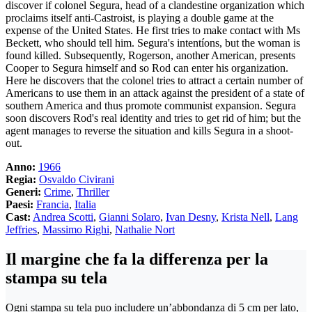
discover if colonel Segura, head of a clandestine organization which
proclaims itself anti-Castroist, is playing a double game at the
expense of the United States. He first tries to make contact with Ms
Beckett, who should tell him. Segura's intentíons, but the woman is
found killed. Subsequently, Rogerson, another American, presents
Cooper to Segura himself and so Rod can enter his organization.
Here he discovers that the colonel tries to attract a certain number of
Americans to use them in an attack against the president of a state of
southern America and thus promote communist expansion. Segura
soon discovers Rod's real identity and tries to get rid of him; but the
agent manages to reverse the situation and kills Segura in a shoot-
out.
Anno:
1966
Regia:
Osvaldo Civirani
Generi:
Crime
,
Thriller
Paesi:
Francia
,
Italia
Cast:
Andrea Scotti
,
Gianni Solaro
,
Ivan Desny
,
Krista Nell
,
Lang
Jeffries
,
Massimo Righi
,
Nathalie Nort
Il margine che fa la differenza per la
stampa su tela
Ogni stampa su tela puo includere un’abbondanza di 5 cm per lato,