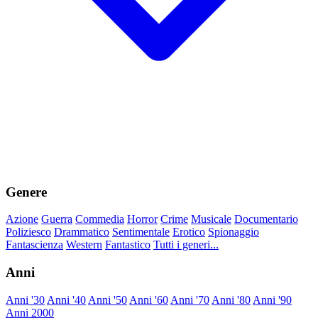
Genere
Azione
Guerra
Commedia
Horror
Crime
Musicale
Documentario
Poliziesco
Drammatico
Sentimentale
Erotico
Spionaggio
Fantascienza
Western
Fantastico
Tutti i generi...
Anni
Anni '30
Anni '40
Anni '50
Anni '60
Anni '70
Anni '80
Anni '90
Anni 2000