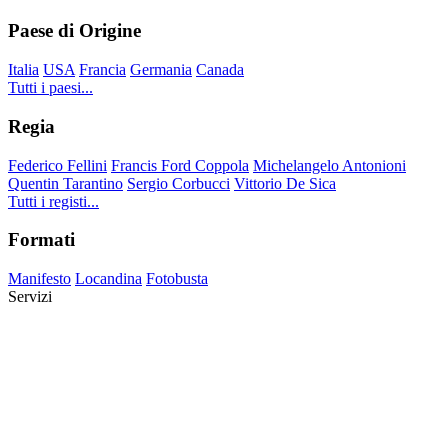
Paese di Origine
Italia
USA
Francia
Germania
Canada
Tutti i paesi...
Regia
Federico Fellini
Francis Ford Coppola
Michelangelo Antonioni
Quentin Tarantino
Sergio Corbucci
Vittorio De Sica
Tutti i registi...
Formati
Manifesto
Locandina
Fotobusta
Servizi