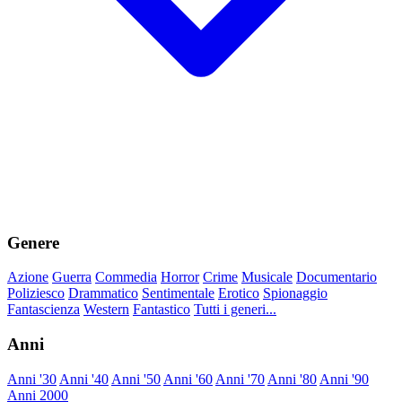
Genere
Azione
Guerra
Commedia
Horror
Crime
Musicale
Documentario
Poliziesco
Drammatico
Sentimentale
Erotico
Spionaggio
Fantascienza
Western
Fantastico
Tutti i generi...
Anni
Anni '30
Anni '40
Anni '50
Anni '60
Anni '70
Anni '80
Anni '90
Anni 2000