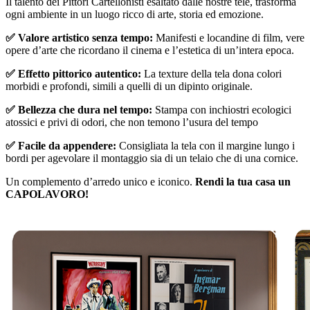
Il talento dei Pittori Cartellonisti esaltato dalle nostre tele, trasforma
ogni ambiente in un luogo ricco di arte, storia ed emozione.
✅ Valore artistico senza tempo:
Manifesti e locandine di film, vere
opere d’arte che ricordano il cinema e l’estetica di un’intera epoca.
✅ Effetto pittorico autentico:
La texture della tela dona colori
morbidi e profondi, simili a quelli di un dipinto originale.
✅ Bellezza che dura nel tempo:
Stampa con inchiostri ecologici
atossici e privi di odori, che non temono l’usura del tempo
✅ Facile da appendere:
Consigliata la tela con il margine lungo i
bordi per agevolare il montaggio sia di un telaio che di una cornice.
Un complemento d’arredo unico e iconico.
Rendi la tua casa un
CAPOLAVORO!