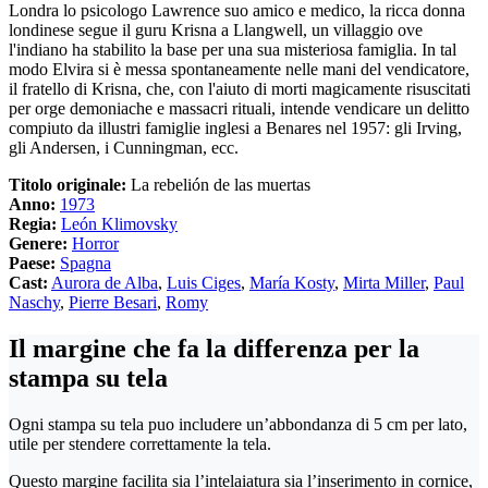
Londra lo psicologo Lawrence suo amico e medico, la ricca donna
londinese segue il guru Krisna a Llangwell, un villaggio ove
l'indiano ha stabilito la base per una sua misteriosa famiglia. In tal
modo Elvira si è messa spontaneamente nelle mani del vendicatore,
il fratello di Krisna, che, con l'aiuto di morti magicamente risuscitati
per orge demoniache e massacri rituali, intende vendicare un delitto
compiuto da illustri famiglie inglesi a Benares nel 1957: gli Irving,
gli Andersen, i Cunningman, ecc.
Titolo originale:
La rebelión de las muertas
Anno:
1973
Regia:
León Klimovsky
Genere:
Horror
Paese:
Spagna
Cast:
Aurora de Alba
,
Luis Ciges
,
María Kosty
,
Mirta Miller
,
Paul
Naschy
,
Pierre Besari
,
Romy
Il margine che fa la differenza per la
stampa su tela
Ogni stampa su tela puo includere un’abbondanza di 5 cm per lato,
utile per stendere correttamente la tela.
Questo margine facilita sia l’intelaiatura sia l’inserimento in cornice,