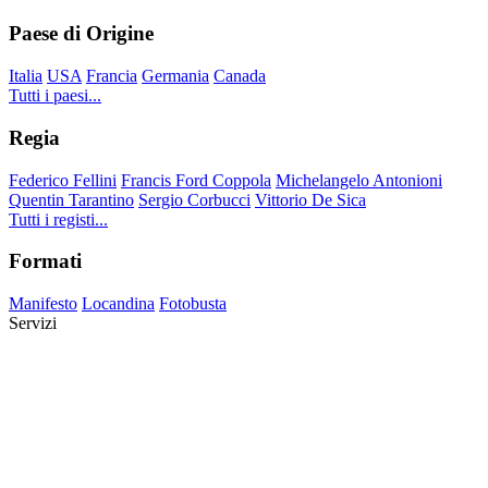
Paese di Origine
Italia
USA
Francia
Germania
Canada
Tutti i paesi...
Regia
Federico Fellini
Francis Ford Coppola
Michelangelo Antonioni
Quentin Tarantino
Sergio Corbucci
Vittorio De Sica
Tutti i registi...
Formati
Manifesto
Locandina
Fotobusta
Servizi