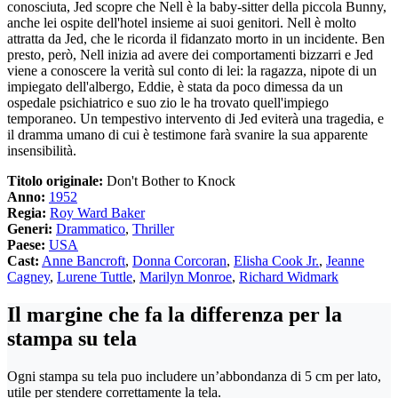
conosciuta, Jed scopre che Nell è la baby-sitter della piccola Bunny,
anche lei ospite dell'hotel insieme ai suoi genitori. Nell è molto
attratta da Jed, che le ricorda il fidanzato morto in un incidente. Ben
presto, però, Nell inizia ad avere dei comportamenti bizzarri e Jed
viene a conoscere la verità sul conto di lei: la ragazza, nipote di un
impiegato dell'albergo, Eddie, è stata da poco dimessa da un
ospedale psichiatrico e suo zio le ha trovato quell'impiego
temporaneo. Un tempestivo intervento di Jed eviterà una tragedia, e
il dramma umano di cui è testimone farà svanire la sua apparente
insensibilità.
Titolo originale:
Don't Bother to Knock
Anno:
1952
Regia:
Roy Ward Baker
Generi:
Drammatico
,
Thriller
Paese:
USA
Cast:
Anne Bancroft
,
Donna Corcoran
,
Elisha Cook Jr.
,
Jeanne
Cagney
,
Lurene Tuttle
,
Marilyn Monroe
,
Richard Widmark
Il margine che fa la differenza per la
stampa su tela
Ogni stampa su tela puo includere un’abbondanza di 5 cm per lato,
utile per stendere correttamente la tela.