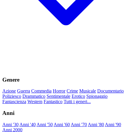
Genere
Azione
Guerra
Commedia
Horror
Crime
Musicale
Documentario
Poliziesco
Drammatico
Sentimentale
Erotico
Spionaggio
Fantascienza
Western
Fantastico
Tutti i generi...
Anni
Anni '30
Anni '40
Anni '50
Anni '60
Anni '70
Anni '80
Anni '90
Anni 2000